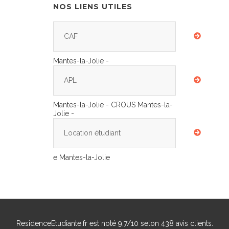
NOS LIENS UTILES
CAF
Mantes-la-Jolie -
APL
Mantes-la-Jolie - CROUS Mantes-la-
Jolie -
Location étudiant
e Mantes-la-Jolie
ResidenceEtudiante.fr
est noté
9,7
/
10
selon
438
avis clients.