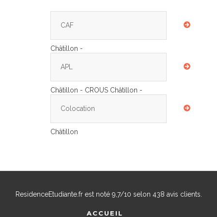
CAF
Châtillon -
APL
Châtillon - CROUS Châtillon -
Colocation
Châtillon
ResidenceEtudiante.fr
est noté
9,7
/
10
selon
438
avis clients.
ACCUEIL