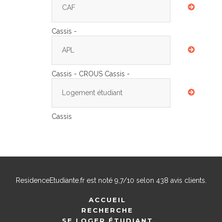
CAF
Cassis -
APL
Cassis - CROUS Cassis -
Logement étudiant
Cassis
ResidenceEtudiante.fr
est noté
9,7
/
10
selon
438
avis clients.
ACCUEIL
RECHERCHE
SE LOGER ÉTUDIANT