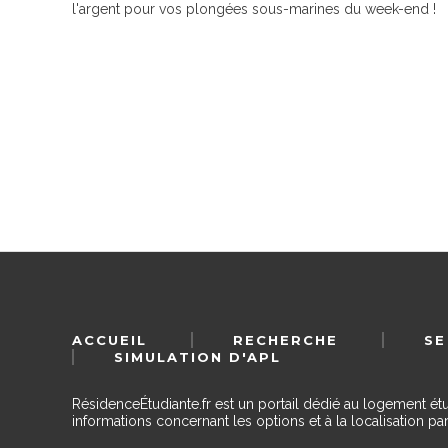
l'argent pour vos plongées sous-marines du week-end !
ACCUEIL
RECHERCHE
SE
SIMULATION D'APL
RésidenceÉtudiante.fr est un portail dédié au logement ét
informations concernant les options et à la localisation par