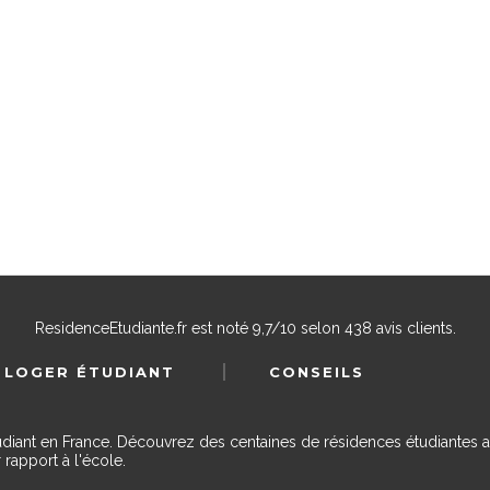
ResidenceEtudiante.fr
est noté
9,7
/
10
selon
438
avis clients.
 LOGER ÉTUDIANT
CONSEILS
udiant en France. Découvrez des centaines de résidences étudiantes a
 rapport à l'école.