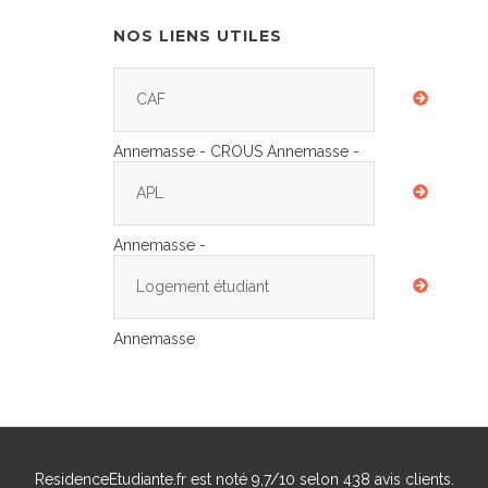
NOS LIENS UTILES
CAF
Annemasse - CROUS Annemasse -
APL
Annemasse -
Logement étudiant
Annemasse
ResidenceEtudiante.fr
est noté
9,7
/
10
selon
438
avis clients.