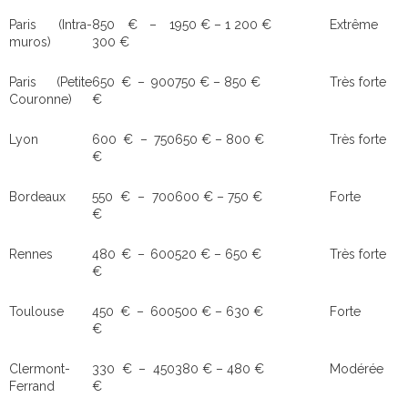
Paris (Intra-
850 € – 1
950 € – 1 200 €
Extrême
muros)
300 €
Paris (Petite
650 € – 900
750 € – 850 €
Très forte
Couronne)
€
Lyon
600 € – 750
650 € – 800 €
Très forte
€
Bordeaux
550 € – 700
600 € – 750 €
Forte
€
Rennes
480 € – 600
520 € – 650 €
Très forte
€
Toulouse
450 € – 600
500 € – 630 €
Forte
€
Clermont-
330 € – 450
380 € – 480 €
Modérée
Ferrand
€