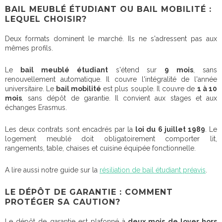
BAIL MEUBLÉ ÉTUDIANT OU BAIL MOBILITÉ :
LEQUEL CHOISIR?
Deux formats dominent le marché. Ils ne s'adressent pas aux
mêmes profils.
Le
bail meublé étudiant
s'étend sur
9 mois
, sans
renouvellement automatique. Il couvre l'intégralité de l'année
universitaire. Le
bail mobilité
est plus souple. Il couvre de
1 à 10
mois
, sans dépôt de garantie. Il convient aux stages et aux
échanges Erasmus.
Les deux contrats sont encadrés par la
loi du 6 juillet 1989
. Le
logement meublé doit obligatoirement comporter lit,
rangements, table, chaises et cuisine équipée fonctionnelle.
A lire aussi notre guide sur la
résiliation de bail étudiant préavis
.
LE DÉPÔT DE GARANTIE : COMMENT
PROTÉGER SA CAUTION?
Le dépôt de garantie est plafonné à
deux mois de loyer hors