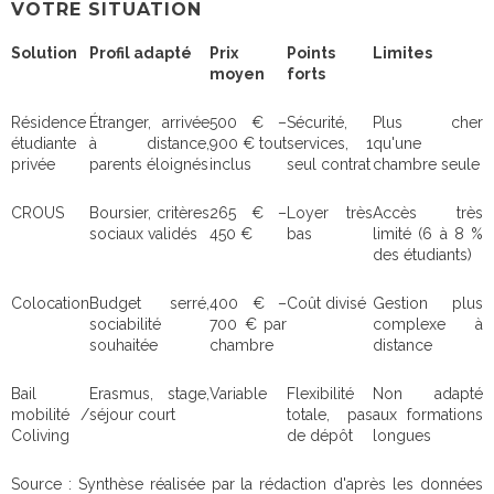
VOTRE SITUATION
Solution
Profil adapté
Prix
Points
Limites
moyen
forts
Résidence
Étranger, arrivée
500 € –
Sécurité,
Plus cher
étudiante
à distance,
900 € tout
services, 1
qu'une
privée
parents éloignés
inclus
seul contrat
chambre seule
CROUS
Boursier, critères
265 € –
Loyer très
Accès très
sociaux validés
450 €
bas
limité (6 à 8 %
des étudiants)
Colocation
Budget serré,
400 € –
Coût divisé
Gestion plus
sociabilité
700 € par
complexe à
souhaitée
chambre
distance
Bail
Erasmus, stage,
Variable
Flexibilité
Non adapté
mobilité /
séjour court
totale, pas
aux formations
Coliving
de dépôt
longues
Source : Synthèse réalisée par la rédaction d'après les données