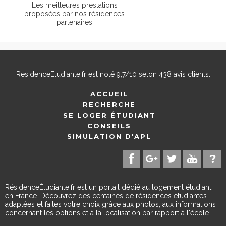
Les meilleures prestations
proposées par nos résidences
partenaires
ResidenceEtudiante.fr
est noté
9,7
/
10
selon
438
avis clients.
ACCUEIL
RECHERCHE
SE LOGER ÉTUDIANT
CONSEILS
SIMULATION D'APL
RésidenceÉtudiante.fr est un portail dédié au logement étudiant
en France. Découvrez des centaines de résidences étudiantes
adaptées et faites votre choix grâce aux photos, aux informations
concernant les options et à la localisation par rapport à l'école.