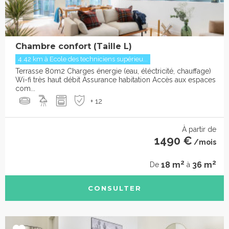
Chambre confort (Taille L)
4.42 km à Ecole des techniciens supérieu...
Terrasse 80m2 Charges énergie (eau, éléctricité, chauffage)
Wi-fi très haut débit Assurance habitation Accès aux espaces
com...
+ 12
À partir de
1490 €
/mois
2
2
18 m
36 m
De
à
CONSULTER