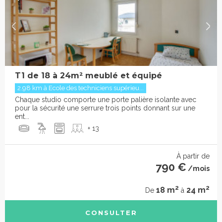
T1 de 18 à 24m² meublé et équipé
2.98 km à Ecole des techniciens supérieu...
Chaque studio comporte une porte palière isolante avec
pour la sécurité une serrure trois points donnant sur une
ent...
+ 13
À partir de
790 €
/mois
2
2
18 m
24 m
De
à
CONSULTER