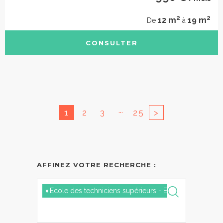
2
2
12 m
19 m
De
à
CONSULTER
...
1
2
3
25
>
AFFINEZ VOTRE RECHERCHE :
×
Ecole des techniciens supérieurs - Ecole européenne 