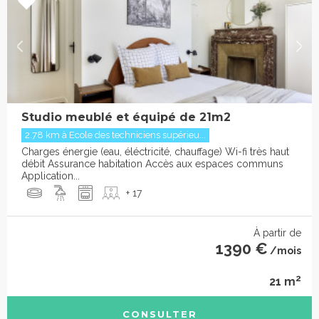
Studio meublé et équipé de 21m2
2.78 km à Ecole des techniciens supérieu...
Charges énergie (eau, éléctricité, chauffage) Wi-fi très haut
débit Assurance habitation Accès aux espaces communs
Application...
+ 17
À partir de
1390 €
/mois
2
21 m
CONSULTER