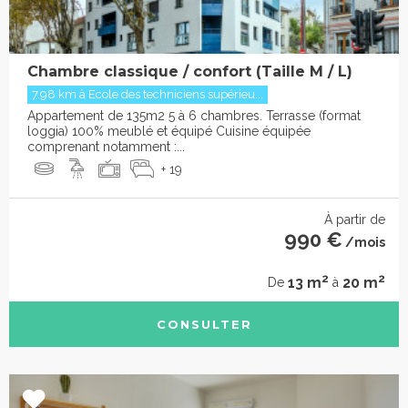
Chambre classique / confort (Taille M / L)
7.98 km à Ecole des techniciens supérieu...
Appartement de 135m2 5 à 6 chambres. Terrasse (format
loggia) 100% meublé et équipé Cuisine équipée
comprenant notamment :...
+ 19
À partir de
990 €
/mois
2
2
13 m
20 m
De
à
CONSULTER