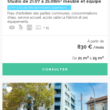
Studio de 21.07 à 25.08m² meublé et équipé
9 km à Ecole des techniciens supérieurs ...
Frais d'entretien des parties communes, consommations
d'eau, service accueil, accès salle La Fabrick et ses
équipements
+ 15
À partir de
830 €
/mois
2
2
21 m
25 m
De
à
CONSULTER