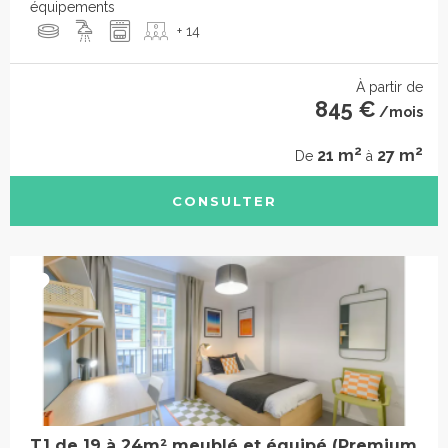
équipements
+ 14
À partir de
845 €
/mois
2
2
21 m
27 m
De
à
CONSULTER
T1 de 19 à 24m² meublé et équipé (Premium