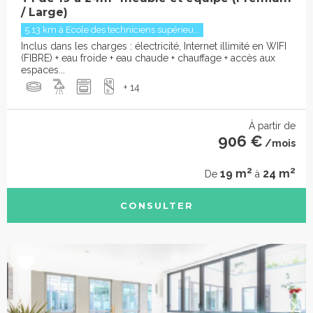
/ Large)
5.13 km à Ecole des techniciens supérieu...
Inclus dans les charges : électricité, Internet illimité en WIFI
(FIBRE) + eau froide + eau chaude + chauffage + accès aux
espaces...
+ 14
À partir de
906 €
/mois
2
2
19 m
24 m
De
à
CONSULTER