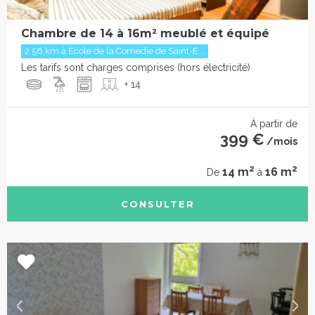
Chambre de 14 à 16m² meublé et équipé
2.56 km à Ecole de la Comédie de Saint-E...
Les tarifs sont charges comprises (hors électricité)
+ 14
À partir de
399 €
/mois
2
2
14 m
16 m
De
à
CONSULTER