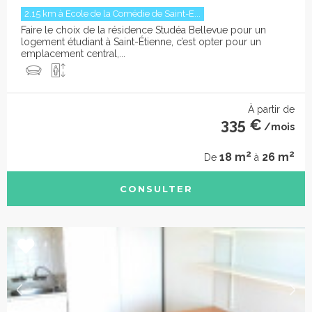
2.15 km à Ecole de la Comédie de Saint-E...
Faire le choix de la résidence Studéa Bellevue pour un
logement étudiant à Saint-Étienne, c’est opter pour un
emplacement central,...
À partir de
335 €
/mois
2
2
18 m
26 m
De
à
CONSULTER