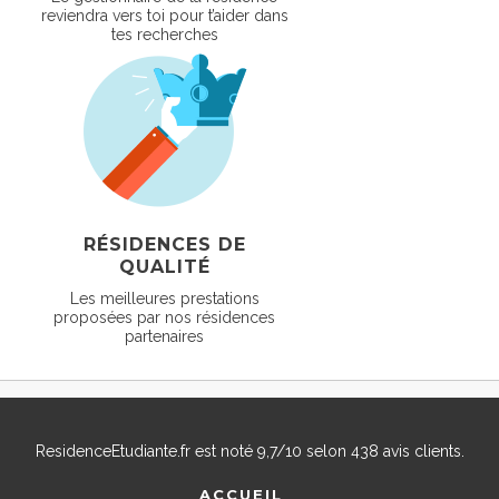
reviendra vers toi pour t’aider dans
tes recherches
RÉSIDENCES DE
QUALITÉ
Les meilleures prestations
proposées par nos résidences
partenaires
ResidenceEtudiante.fr
est noté
9,7
/
10
selon
438
avis clients.
ACCUEIL