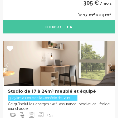
305 €
/mois
2
2
17 m
24 m
De
à
CONSULTER
Studio de 17 à 24m² meublé et équipé
3.25 km à Ecole de la Comédie de Saint-E...
Ce qu'inclut les charges : wifi, assurance locative, eau froide,
eau chaude
+ 15