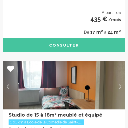
À partir de
435 €
/mois
2
2
17 m
24 m
De
à
CONSULTER
Studio de 15 à 18m² meublé et équipé
1.61 km à Ecole de la Comédie de Saint-E...