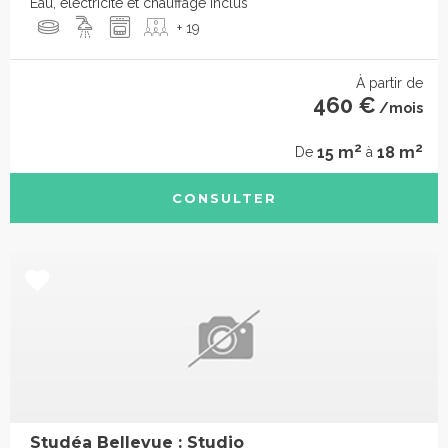
Eau, électricité et chauffage inclus
+ 19
À partir de
460 €
/mois
2
2
15 m
18 m
De
à
CONSULTER
Studéa Bellevue : Studio