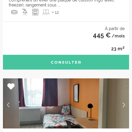
comprenant un évier une plaque de cuisson frigo (avec
freezer), rangement sous ...
+ 12
À partir de
445 €
/mois
2
23 m
CONSULTER