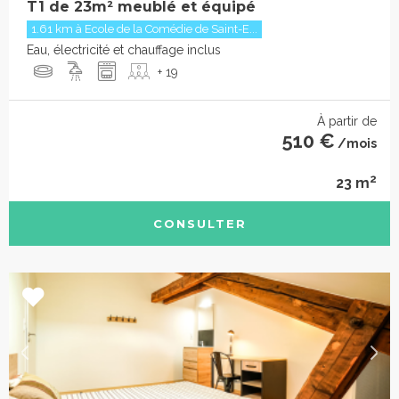
T1 de 23m² meublé et équipé
1.61 km à Ecole de la Comédie de Saint-E...
Eau, électricité et chauffage inclus
+ 19
À partir de
510 €
/mois
2
23 m
CONSULTER