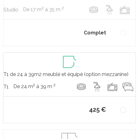
2
2
De 17 m
à 35 m
Studio
Complet
T1 de 24 à 39m2 meublé et équipé (option mezzanine)
2
2
De 24 m
à 39 m
T1
425 €