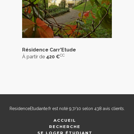
Résidence Carr'Etude
CC
À partir de
420 €
ResidenceEtudiante.fr
est noté
9,7
/
10
selon
438
avis clients.
ACCUEIL
RECHERCHE
SE LOGER ÉTUDIANT