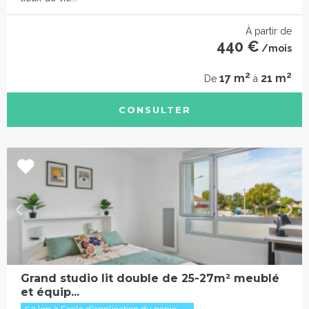
À partir de
440 €
/mois
2
2
17 m
21 m
De
à
CONSULTER
Grand studio lit double de 25-27m² meublé
et équip...