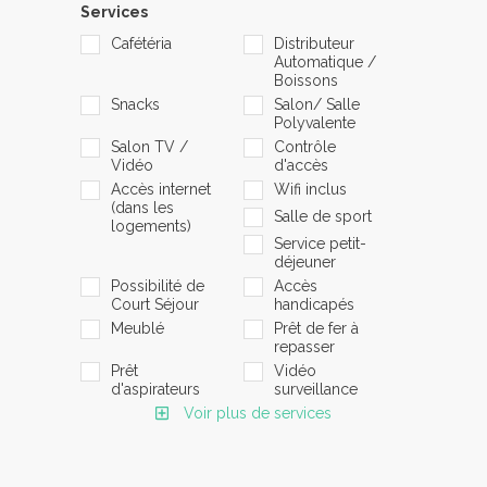
Services
Cafétéria
Distributeur
Automatique /
Boissons
Snacks
Salon/ Salle
Polyvalente
Salon TV /
Contrôle
Vidéo
d'accès
Accès internet
Wifi inclus
(dans les
Salle de sport
logements)
Service petit-
déjeuner
Possibilité de
Accès
Court Séjour
handicapés
Meublé
Prêt de fer à
repasser
Prêt
Vidéo
d'aspirateurs
surveillance
Voir plus de services