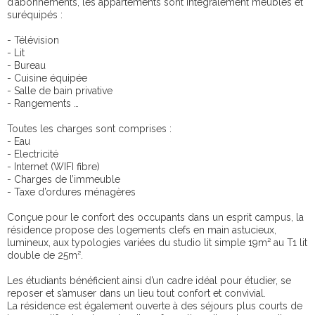
d’abonnements, les appartements sont intégralement meublés et
suréquipés :
- Télévision
- Lit
- Bureau
- Cuisine équipée
- Salle de bain privative
- Rangements …
Toutes les charges sont comprises :
- Eau
- Electricité
- Internet (WIFI fibre)
- Charges de l’immeuble
- Taxe d’ordures ménagères
Conçue pour le confort des occupants dans un esprit campus, la
résidence propose des logements clefs en main astucieux,
lumineux, aux typologies variées du studio lit simple 19m² au T1 lit
double de 25m².
Les étudiants bénéficient ainsi d’un cadre idéal pour étudier, se
reposer et s’amuser dans un lieu tout confort et convivial.
La résidence est également ouverte à des séjours plus courts de