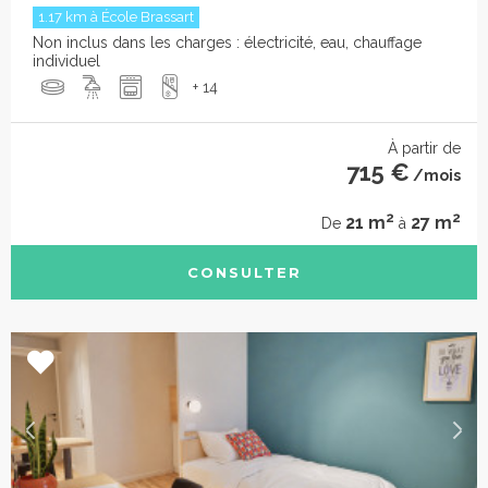
1.17 km à École Brassart
Non inclus dans les charges : électricité, eau, chauffage
individuel
+ 14
À partir de
715 €
/mois
2
2
21 m
27 m
De
à
CONSULTER