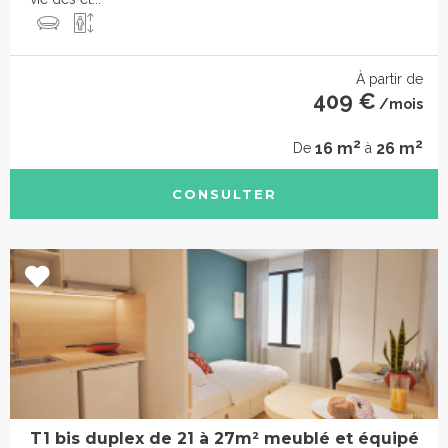
À partir de
409 €
/mois
2
2
16 m
26 m
De
à
CONSULTER
T1 bis duplex de 21 à 27m² meublé et équipé