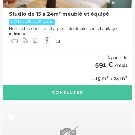
Studio de 15 à 24m² meublé et équipé
1.17 km à École Brassart
Non inclus dans les charges : électricité, eau, chauffage
individuel
+ 14
À partir de
591 €
/mois
2
2
15 m
24 m
De
à
CONSULTER