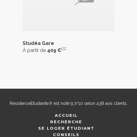
Studéa Gare
CC
À partir de
409 €
ResidenceEtudiante.fr
est noté
9,7
/
10
selon
438
avis clients.
ACCUEIL
RECHERCHE
SE LOGER ÉTUDIANT
CONSEILS