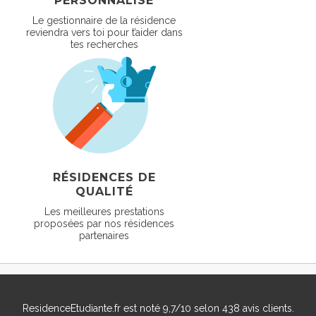
PERSONNALISÉ
Le gestionnaire de la résidence
reviendra vers toi pour t’aider dans
tes recherches
RÉSIDENCES DE
QUALITÉ
Les meilleures prestations
proposées par nos résidences
partenaires
ResidenceEtudiante.fr
est noté
9,7
/
10
selon
438
avis clients.