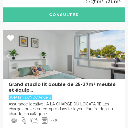
2
2
17 m
21 m
De
à
CONSULTER
Grand studio lit double de 25-27m² meublé
et équip...
5.45 km à CNDC Angers
Assurance locative : A LA CHARGE DU LOCATAIRE Les
charges prises en compte dans le loyer : Eau froide, eau
chaude, chauffage, e...
+ 16