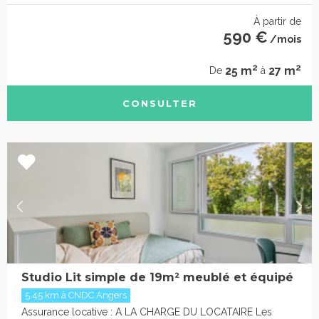
À partir de
590 €
/mois
2
2
25 m
27 m
De
à
CONSULTER
Studio Lit simple de 19m² meublé et équipé
5.45 km à CNDC Angers
Assurance locative : A LA CHARGE DU LOCATAIRE Les