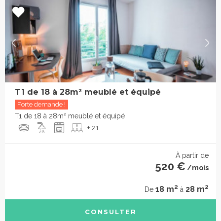
T1 de 18 à 28m² meublé et équipé
Forte demande !
T1 de 18 à 28m² meublé et équipé
+ 21
À partir de
520 €
/mois
2
2
18 m
28 m
De
à
CONSULTER