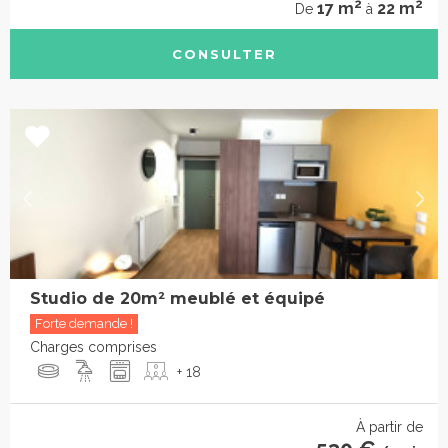
2
2
17 m
22 m
De
à
CONSULTER
Studio de 20m² meublé et équipé
Forte demande !
Charges comprises
+ 18
À partir de