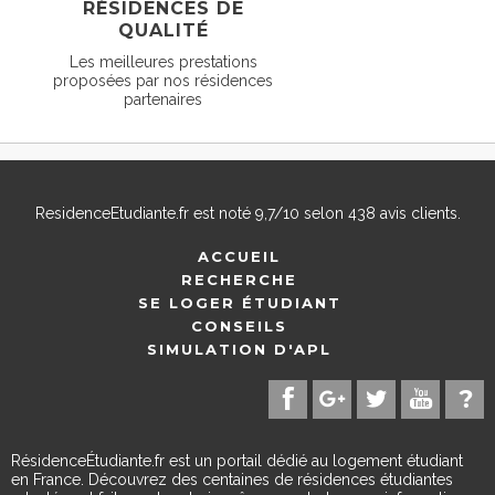
RÉSIDENCES DE
QUALITÉ
Les meilleures prestations
proposées par nos résidences
partenaires
ResidenceEtudiante.fr
est noté
9,7
/
10
selon
438
avis clients.
ACCUEIL
RECHERCHE
SE LOGER ÉTUDIANT
CONSEILS
SIMULATION D'APL
RésidenceÉtudiante.fr est un portail dédié au logement étudiant
en France. Découvrez des centaines de résidences étudiantes