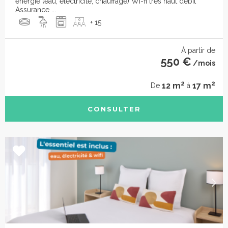
énergie (eau, éléctricité, chauffage) Wi-fi très haut débit
Assurance ...
+ 15
À partir de
550 €
/mois
2
2
12 m
17 m
De
à
CONSULTER