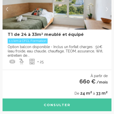
T1 de 24 à 33m² meublé et équipé
1.1 km à CFCL Formation
Option balcon disponible - Inclus un forfait charges : 50€
(eau froide, eau chaude, chauffage, TEOM, assurance, Wifi,
entretien de...
+ 25
À partir de
660 €
/mois
2
2
24 m
33 m
De
à
CONSULTER