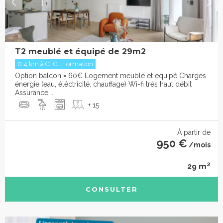
T2 meublé et équipé de 29m2
0.4 km à CFCL Formation
Option balcon = 60€ Logement meublé et équipé Charges
énergie (eau, éléctricité, chauffage) Wi-fi très haut débit
Assurance ...
+ 15
À partir de
950 €
/mois
2
29 m
CONSULTER