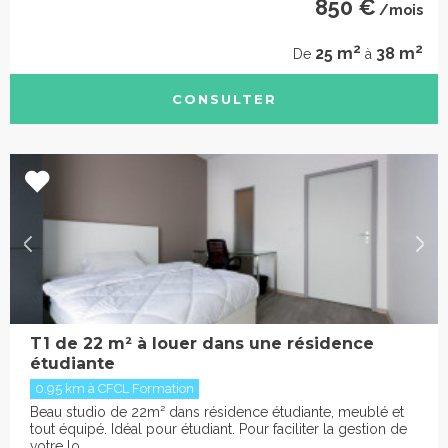
850 €
/mois
2
2
25 m
38 m
De
à
CONSULTER
T1 de 22 m² à louer dans une résidence
étudiante
0.95 km à CFCL Formation
Beau studio de 22m² dans résidence étudiante, meublé et
tout équipé. Idéal pour étudiant. Pour faciliter la gestion de
votre lo...