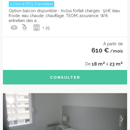
1.1 km à CFCL Formation
Option balcon disponible - Inclus forfait charges : 50€ (eau
froide, eau chaude, chauffage, TEOM, assurance, Wifi,
entretien des e...
+ 25
À partir de
610 €
/mois
2
2
18 m
23 m
De
à
CONSULTER