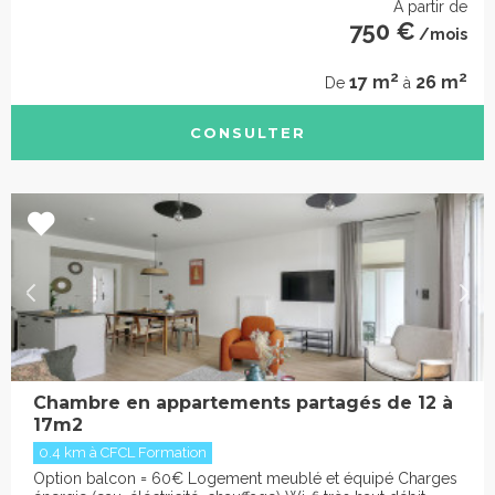
À partir de
750 €
/mois
2
2
17 m
26 m
De
à
CONSULTER
Chambre en appartements partagés de 12 à
17m2
0.4 km à CFCL Formation
Option balcon = 60€ Logement meublé et équipé Charges