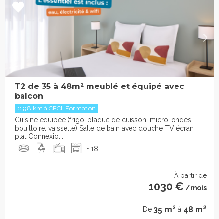
T2 de 35 à 48m² meublé et équipé avec
balcon
0.98 km à CFCL Formation
Cuisine équipée (frigo, plaque de cuisson, micro-ondes,
bouilloire, vaisselle) Salle de bain avec douche TV écran
plat Connexio...
+ 18
À partir de
1030 €
/mois
2
2
35 m
48 m
De
à