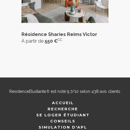
Résidence Sharies Reims Victor
CC
À partir de
550 €
ResidenceEtudiante.fr
est noté
9,7
/
10
selon
438
avis clients.
ACCUEIL
RECHERCHE
SE LOGER ÉTUDIANT
CONSEILS
SIMULATION D'APL