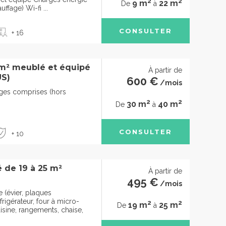
2
2
9 m
22 m
De
à
uffage) Wi-fi ...
CONSULTER
+ 16
m² meublé et équipé
À partir de
US)
600 €
/mois
arges comprises (hors
2
2
30 m
40 m
De
à
CONSULTER
+ 10
 de 19 à 25 m²
À partir de
495 €
/mois
 (évier, plaques
frigérateur, four à micro-
2
2
19 m
25 m
De
à
isine, rangements, chaise,