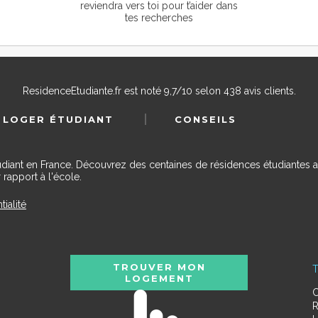
reviendra vers toi pour t’aider dans
tes recherches
ResidenceEtudiante.fr
est noté
9,7
/
10
selon
438
avis clients.
 LOGER ÉTUDIANT
CONSEILS
udiant en France. Découvrez des centaines de résidences étudiantes a
 rapport à l'école.
tialité
TROUVER MON
T
LOGEMENT
C
R