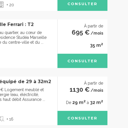
CONSULTER
+ 20
le Ferrari : T2
À partir de
695 €
u quartier, au cœur de
/mois
résidence Studéa Marseille
 du centre-ville et du ...
2
35 m
CONSULTER
équipé de 29 à 32m2
À partir de
1130 €
0€ Logement meublé et
/mois
gie (eau, éléctricité,
s haut débit Assurance ...
2
2
29 m
32 m
De
à
CONSULTER
+ 16