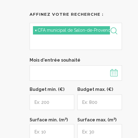
AFFINEZ VOTRE RECHERCHE :
×
CFA municipal de Salon-de-Provence
Mois d'entrée souhaité
Budget min. (€)
Budget max. (€)
2
2
Surface min. (m
)
Surface max. (m
)