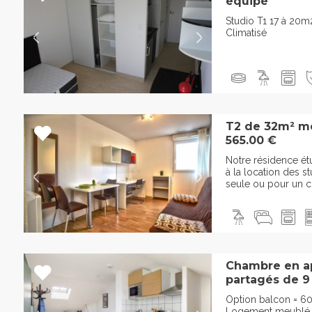
équipé
Studio T1 17 à 20m
Climatisé
T2 de 32m² me
565.00 €
Notre résidence ét
à la location des 
seule ou pour un c
Chambre en a
partagés de 9
Option balcon = 60
Logement meublé e