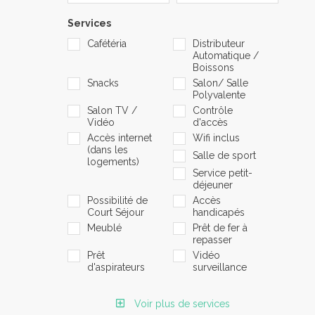
Services
Cafétéria
Distributeur
Automatique /
Boissons
Snacks
Salon/ Salle
Polyvalente
Salon TV /
Contrôle
Vidéo
d'accès
Accès internet
Wifi inclus
(dans les
Salle de sport
logements)
Service petit-
déjeuner
Possibilité de
Accès
Court Séjour
handicapés
Meublé
Prêt de fer à
repasser
Prêt
Vidéo
d'aspirateurs
surveillance
Voir plus de services