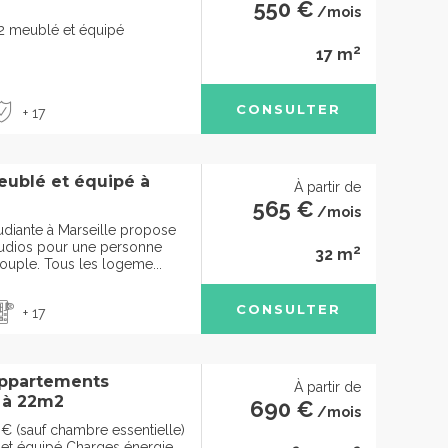
550 €
/mois
2 meublé et équipé
2
17 m
CONSULTER
+ 17
ublé et équipé à
À partir de
565 €
/mois
udiante à Marseille propose
studios pour une personne
2
32 m
ouple. Tous les logeme...
CONSULTER
+ 17
ppartements
À partir de
 à 22m2
690 €
/mois
€ (sauf chambre essentielle)
t équipé Charges énergie