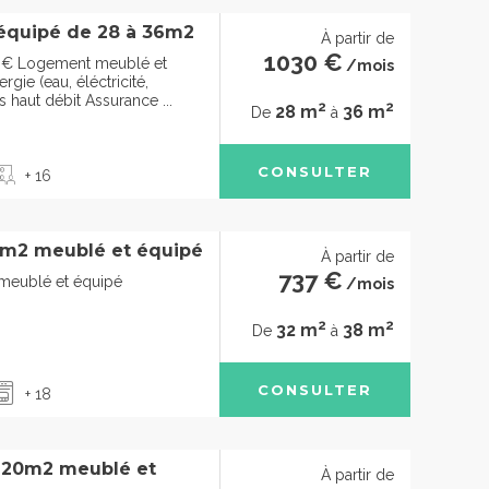
équipé de 28 à 36m2
À partir de
1030 €
0€ Logement meublé et
/mois
gie (eau, éléctricité,
s haut débit Assurance ...
2
2
28 m
36 m
De
à
CONSULTER
+ 16
5m2 meublé et équipé
À partir de
737 €
meublé et équipé
/mois
2
2
32 m
38 m
De
à
CONSULTER
+ 18
à 20m2 meublé et
À partir de