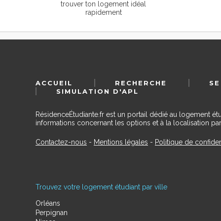
trouver ton logement idéal
rapidement
ACCUEIL
RECHERCHE
SE
SIMULATION D'APL
RésidenceÉtudiante.fr est un portail dédié au logement ét
informations concernant les options et à la localisation par
Contactez-nous
-
Mentions légales
-
Politique de confiden
Trouvez votre logement étudiant par ville
Orléans
Perpignan