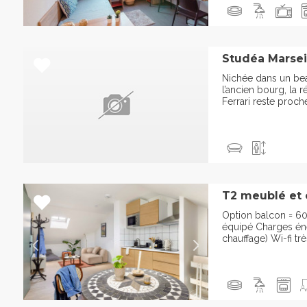
Studéa Marseil
Nichée dans un bea
l’ancien bourg, la 
Ferrari reste proche
T2 meublé et 
Option balcon = 6
équipé Charges éner
chauffage) Wi-fi trè