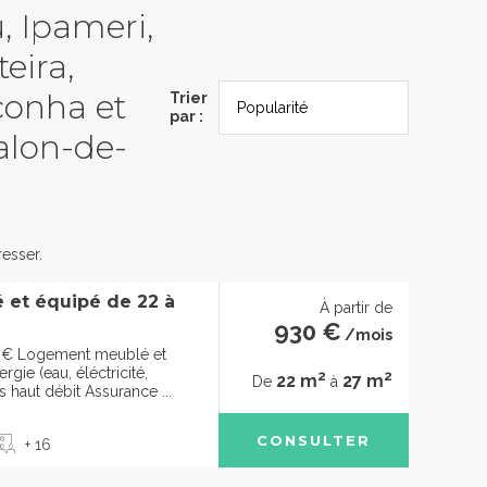
u, Ipameri,
eira,
conha et
Trier
par :
alon-de-
esser.
 et équipé de 22 à
À partir de
930 €
/mois
0€ Logement meublé et
gie (eau, éléctricité,
2
2
22 m
27 m
De
à
s haut débit Assurance ...
CONSULTER
+ 16