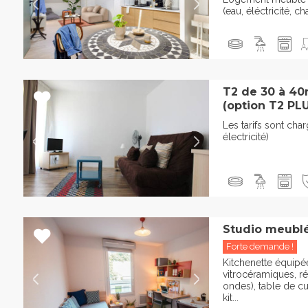
(eau, éléctricité, cha
T2 de 30 à 40
(option T2 PL
Les tarifs sont ch
électricité)
Studio meublé
Forte demande !
Kitchenette équipée
vitrocéramiques, ré
ondes), table de cu
kit...