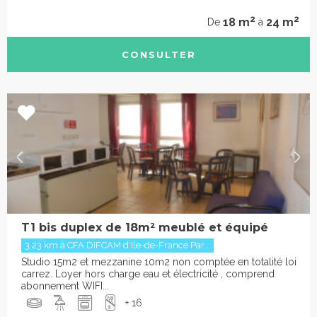
2
2
18 m
24 m
De
à
CONSULTER
T1 bis duplex de 18m² meublé et équipé
3.23 km à CFA DIFCAM d'Ile-de-France Par...
Studio 15m2 et mezzanine 10m2 non comptée en totalité loi
carrez. Loyer hors charge eau et électricité , comprend
abonnement WIFI...
+ 16