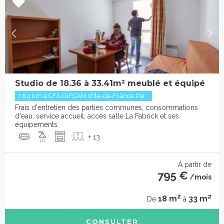
Studio de 18.36 à 33.41m² meublé et équipé
7.84 km à CFA DIFCAM d'Ile-de-France Par...
Frais d'entretien des parties communes, consommations
d'eau, service accueil, accès salle La Fabrick et ses
équipements
+ 13
À partir de
795 €
/mois
2
2
18 m
33 m
De
à
CONSULTER