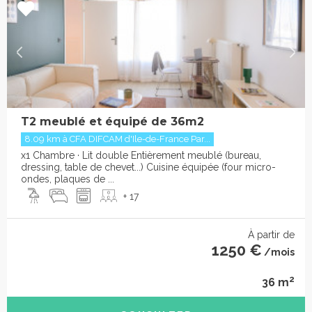
T2 meublé et équipé de 36m2
8.09 km à CFA DIFCAM d'Ile-de-France Par...
x1 Chambre · Lit double Entièrement meublé (bureau,
dressing, table de chevet...) Cuisine équipée (four micro-
ondes, plaques de ...
+ 17
À partir de
1250 €
/mois
2
36 m