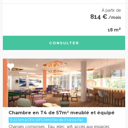
À partir de
814 €
/mois
2
18 m
CONSULTER
Chambre en T4 de 57m² meublé et équipé
6.22 km à CFA DIFCAM d'Ile-de-France Par...
Charges comprises : Eau, elec, wifi, accès aux espaces