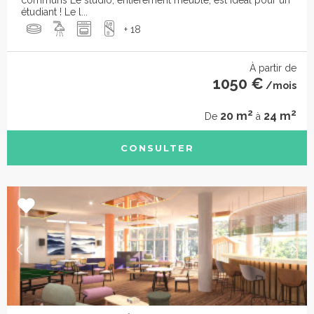
communs Le studio, entièrement meublé, est idéal pour un
étudiant ! Le l...
+ 18
À partir de
1050 €
/mois
2
2
20 m
24 m
De
à
CONSULTER