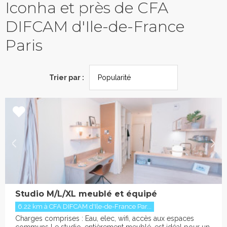
Iconha et près de CFA
DIFCAM d'Ile-de-France
Paris
Trier par :
Studio M/L/XL meublé et équipé
6.22 km à CFA DIFCAM d'Ile-de-France Par...
Charges comprises : Eau, elec, wifi, accès aux espaces