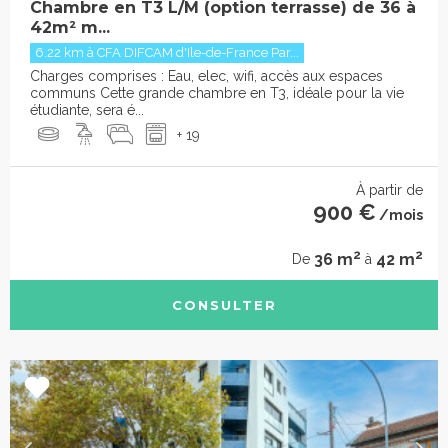
Chambre en T3 L/M (option terrasse) de 36 à
42m² m...
6.22 km à CFA DIFCAM d'Ile-de-France Par...
Charges comprises : Eau, elec, wifi, accès aux espaces
communs Cette grande chambre en T3, idéale pour la vie
étudiante, sera é...
+ 19
À partir de
900 €
/mois
2
2
36 m
42 m
De
à
CONSULTER