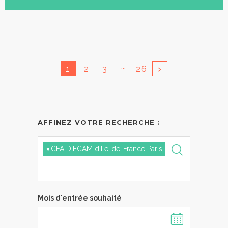
...
1
2
3
26
>
AFFINEZ VOTRE RECHERCHE :
×
CFA DIFCAM d'Ile-de-France Paris
Mois d'entrée souhaité