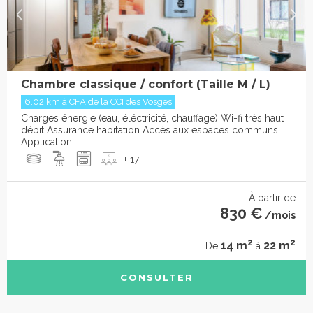
Chambre classique / confort (Taille M / L)
6.02 km à CFA de la CCI des Vosges
Charges énergie (eau, éléctricité, chauffage) Wi-fi très haut
débit Assurance habitation Accès aux espaces communs
Application...
+ 17
À partir de
830 €
/mois
2
2
14 m
22 m
De
à
CONSULTER