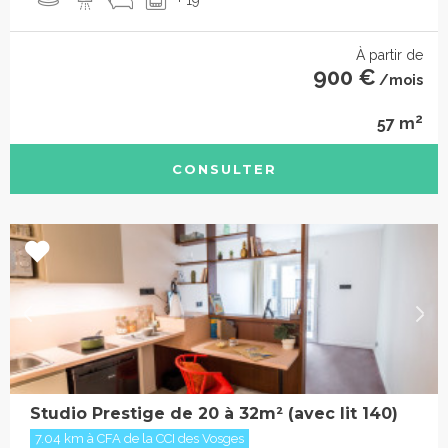
À partir de
900 €
/mois
2
57 m
CONSULTER
Studio Prestige de 20 à 32m² (avec lit 140)
7.04 km à CFA de la CCI des Vosges