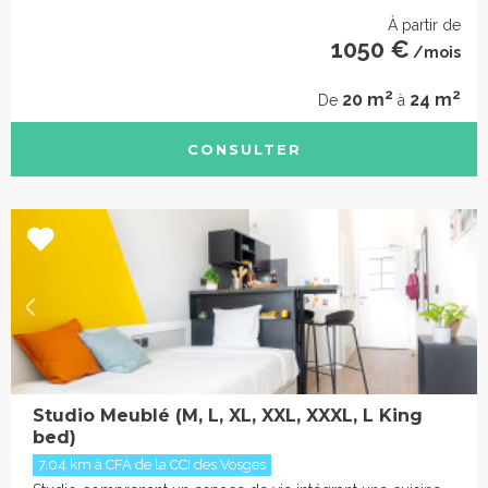
À partir de
1050 €
/mois
2
2
20 m
24 m
De
à
CONSULTER
Studio Meublé (M, L, XL, XXL, XXXL, L King
bed)
7.04 km à CFA de la CCI des Vosges