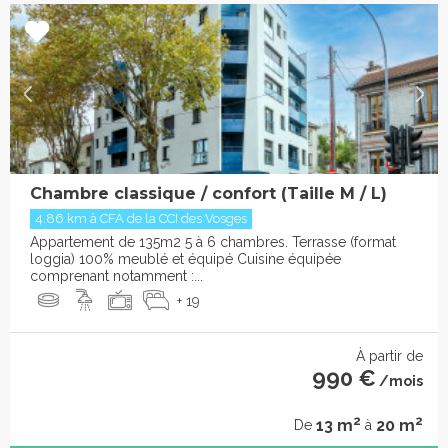
Chambre classique / confort (Taille M / L)
4.86 km à CFA de la CCI des Vosges
Appartement de 135m2 5 à 6 chambres. Terrasse (format
loggia) 100% meublé et équipé Cuisine équipée
comprenant notamment :...
+ 19
À partir de
990 €
/mois
2
2
13 m
20 m
De
à