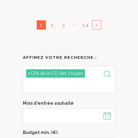
...
1
2
3
14
>
AFFINEZ VOTRE RECHERCHE :
×
CFA de la CCI des Vosges
Mois d'entrée souhaité
Budget min. (€)