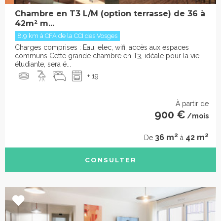
Chambre en T3 L/M (option terrasse) de 36 à
42m² m...
8.9 km à CFA de la CCI des Vosges
Charges comprises : Eau, elec, wifi, accès aux espaces
communs Cette grande chambre en T3, idéale pour la vie
étudiante, sera é...
+ 19
À partir de
900 €
/mois
2
2
36 m
42 m
De
à
CONSULTER