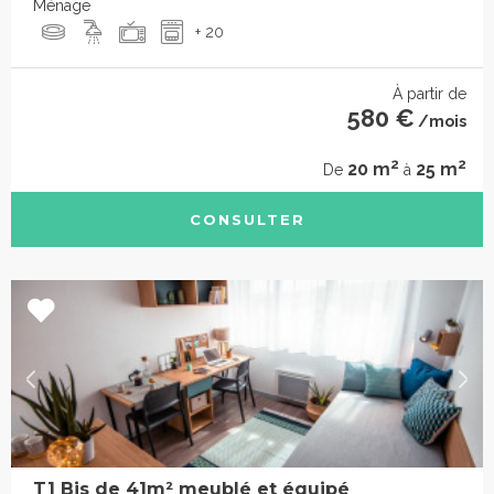
Ménage
+ 20
À partir de
580 €
/mois
2
2
20 m
25 m
De
à
CONSULTER
T1 Bis de 41m² meublé et équipé