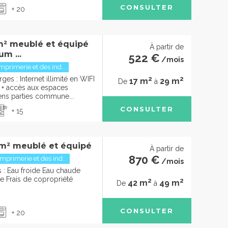
CONSULTER
+ 20
m² meublé et équipé
À partir de
um ...
522 €
/mois
mprimerie et des ind...
2
2
ges : Internet illimité en WIFI
17 m
29 m
De
à
e + accès aux espaces
ens parties commune...
CONSULTER
+ 15
m² meublé et équipé
À partir de
870 €
mprimerie et des ind...
/mois
: Eau froide Eau chaude
ge Frais de copropriété
2
2
42 m
49 m
De
à
CONSULTER
+ 20