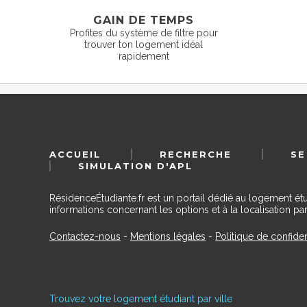
GAIN DE TEMPS
Profites du système de filtre pour
trouver ton logement idéal
rapidement
ACCUEIL
RECHERCHE
SE
SIMULATION D'APL
RésidenceÉtudiante.fr est un portail dédié au logement ét
informations concernant les options et à la localisation par
Contactez-nous
-
Mentions légales
-
Politique de confiden
Trouvez votre logement étudiant par ville