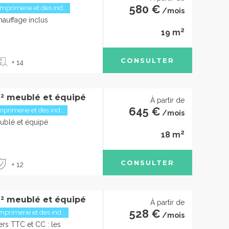
580 €
mprimerie et des ind...
/mois
chauffage inclus
2
19 m
CONSULTER
+ 14
² meublé et équipé
À partir de
645 €
mprimerie et des ind...
/mois
ublé et équipé
2
18 m
CONSULTER
+ 12
² meublé et équipé
À partir de
528 €
mprimerie et des ind...
/mois
ers TTC et CC : les