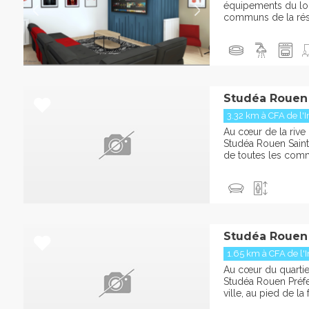
équipements du l
communs de la résid
Studéa Rouen 
3.32 km à CFA de l'I
Au cœur de la rive
Studéa Rouen Saint
de toutes les comm
Studéa Rouen 
1.65 km à CFA de l'I
Au cœur du quartier
Studéa Rouen Préfe
ville, au pied de la 