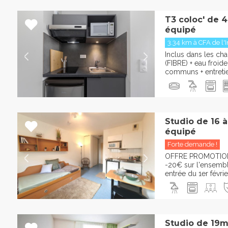
T3 coloc' de 
équipé
3.34 km à CFA de l'I
Inclus dans les char
(FIBRE) + eau froid
communs + entreti
Studio de 16 
équipé
Forte demande !
OFFRE PROMOTION
-20€ sur l'ensembl
entrée du 1er févrie
Studio de 19m