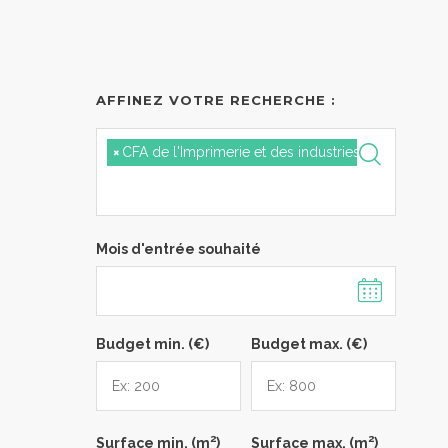
AFFINEZ VOTRE RECHERCHE :
×
CFA de l'Imprimerie et des industries graphiques 
Mois d'entrée souhaité
Budget min. (€)
Budget max. (€)
2
2
Surface min. (m
)
Surface max. (m
)