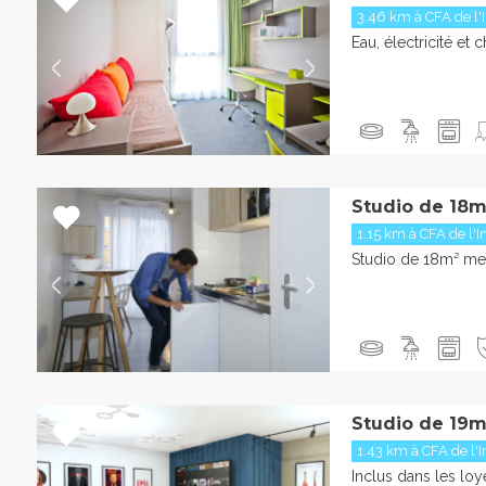
3.46 km à CFA de l'I
Eau, électricité et 
Studio de 18m
1.15 km à CFA de l'I
Studio de 18m² me
Studio de 19m
1.43 km à CFA de l'I
Inclus dans les loy