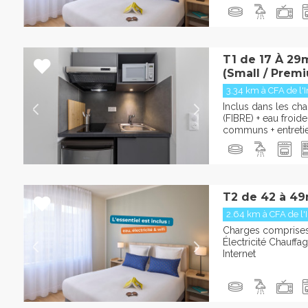
T1 de 17 À 29
(Small / Premi
3.34 km à CFA de l'I
Inclus dans les char
(FIBRE) + eau froid
communs + entreti
T2 de 42 à 49
2.64 km à CFA de l'I
Charges comprises 
Électricité Chauffa
Internet