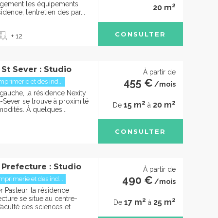
ogement les équipements
2
20 m
ence, l’entretien des par...
CONSULTER
+ 12
St Sever : Studio
À partir de
455 €
mprimerie et des ind...
/mois
 gauche, la résidence Nexity
-Sever se trouve à proximité
2
2
15 m
20 m
De
à
odités. À quelques...
CONSULTER
Prefecture : Studio
À partir de
490 €
mprimerie et des ind...
/mois
 Pasteur, la résidence
cture se situe au centre-
2
2
17 m
25 m
De
à
faculté des sciences et ...