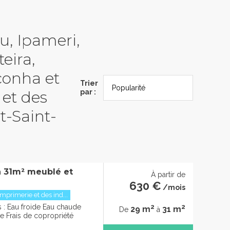
au, Ipameri,
eira,
conha et
Trier
 et des
par :
t-Saint-
à 31m² meublé et
À partir de
630 €
/mois
mprimerie et des ind...
2
2
: Eau froide Eau chaude
29 m
31 m
De
à
ge Frais de copropriété