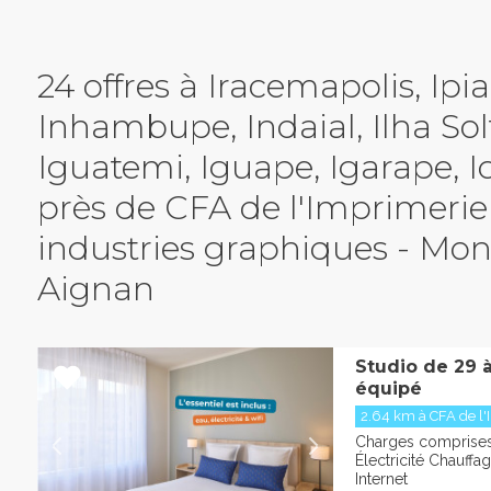
24 offres à Iracemapolis, Ipi
Inhambupe, Indaial, Ilha Solt
Iguatemi, Iguape, Igarape, I
- Mont-Saint-Aignan
près de CFA de l'Imprimerie
industries graphiques - Mon
Aignan
Studio de 29 
équipé
2.64 km à CFA de l'I
Charges comprises 
Électricité Chauffa
Internet