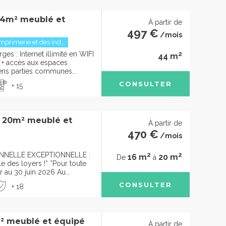
44m² meublé et
À partir de
497 €
/mois
mprimerie et des ind...
2
ges : Internet illimité en WIFI
44 m
e + accès aux espaces
ens parties communes...
CONSULTER
+ 15
à 20m² meublé et
À partir de
470 €
/mois
2
2
NELLE EXCEPTIONNELLE :
16 m
20 m
De
à
e des loyers !* *Pour toute
r au 30 juin 2026 Au...
CONSULTER
+ 18
² meublé et équipé
À partir de