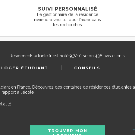
SUIVI PERSONNALISÉ
Le gestionnaire de la résidence
reviendra vers toi pour t’aider dans
tes recherches
ResidenceEtudiante.fr
est noté
9,7
/
10
selon
438
avis clients.
 LOGER ÉTUDIANT
CONSEILS
udiant en France. Découvrez des centaines de résidences étudiantes a
 rapport à l'école.
tialité
TROUVER MON
T