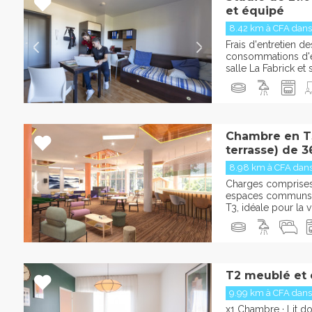
et équipé
8.42 km à CFA danse
Frais d'entretien 
consommations d'ea
salle La Fabrick e
Chambre en T3
terrasse) de 3
8.98 km à CFA danse
Charges comprises :
espaces communs 
T3, idéale pour la vi
T2 meublé et
9.99 km à CFA danse
x1 Chambre · Lit d