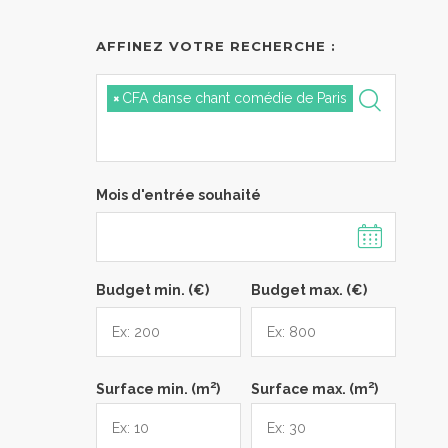
AFFINEZ VOTRE RECHERCHE :
×
CFA danse chant comédie de Paris
Mois d'entrée souhaité
Budget min. (€)
Budget max. (€)
2
2
Surface min. (m
)
Surface max. (m
)