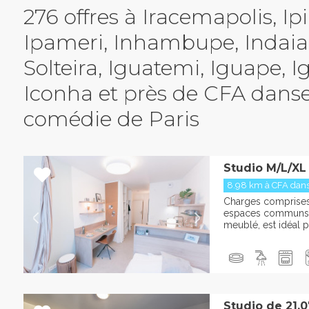
276 offres à Iracemapolis, Ip
Ipameri, Inhambupe, Indaial
Solteira, Iguatemi, Iguape, I
Iconha et près de CFA dans
comédie de Paris
Studio M/L/XL
8.98 km à CFA danse
Charges comprises :
espaces communs L
meublé, est idéal po
Studio de 21.