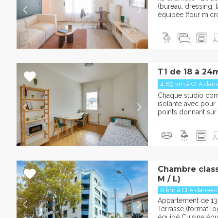
(bureau, dressing, t
équipée (four micr
T1 de 18 à 24
4.89 km à CFA danse
Chaque studio com
isolante avec pour 
points donnant sur 
Chambre classi
M / L)
6 km à CFA danse c
Appartement de 13
Terrasse (format l
équipé Cuisine éq