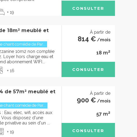
CONSULTER
+ 19
 de 18m² meublé et
À partir de
814 €
/mois
 chant comédie de Par...
2
ezzanine 10m2 non comptée
18 m
rez. Loyer hors charge eau et
rend abonnement WIFI...
CONSULTER
+ 16
4 de 57m² meublé et
À partir de
900 €
/mois
 chant comédie de Par...
2
 Eau, elec, wifi, accès aux
57 m
Vous disposez d'une
 privative au sein d'un ...
CONSULTER
+ 19