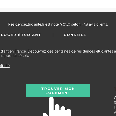
ResidenceEtudiante.fr
est noté
9,7
/
10
selon
438
avis clients.
 LOGER ÉTUDIANT
CONSEILS
udiant en France. Découvrez des centaines de résidences étudiantes a
 rapport à l'école.
tialité
TROUVER MON
T
LOGEMENT
C
R
L
A