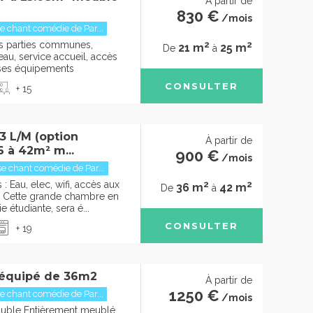
À partir de
830 €
/mois
 chant comédie de Par...
2
2
des parties communes,
21 m
25 m
De
à
u, service accueil, accès
t ses équipements
CONSULTER
+ 15
 L/M (option
À partir de
6 à 42m² m...
900 €
/mois
 chant comédie de Par...
2
2
 Eau, elec, wifi, accès aux
36 m
42 m
De
à
Cette grande chambre en
e étudiante, sera é...
CONSULTER
+ 19
 équipé de 36m2
À partir de
1250 €
 chant comédie de Par...
/mois
ouble Entièrement meublé