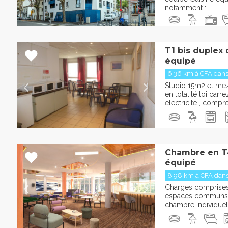
notamment :...
T1 bis duplex
équipé
6.36 km à CFA danse
Studio 15m2 et m
en totalité loi car
électricité , comp
Chambre en T
équipé
8.98 km à CFA danse
Charges comprises :
espaces communs 
chambre individuelle