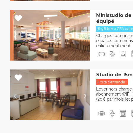
Ministudio de
équipé
8.98 km à CFA danse
Charges comprises :
espaces communs 
entièrement meublée
Studio de 15m
Forte demande !
Loyer hors charge 
abonnement WIFI. P
(20€ par mois )et pa