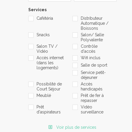
Services
Cafétéria
Distributeur
Automatique /
Boissons
Snacks
Salon/ Salle
Polyvalente
Salon TV /
Contrôle
Vidéo
d'accès
Accès internet
Wifi inclus
(dans les
Salle de sport
logements)
Service petit-
déjeuner
Possibilité de
Accès
Court Séjour
handicapés
Meublé
Prêt de fer à
repasser
Prêt
Vidéo
d'aspirateurs
surveillance
Voir plus de services