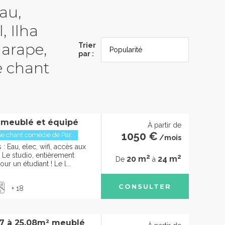
iau,
, Ilha
garape,
Trier
par :
e chant
 meublé et équipé
À partir de
1050 €
 chant comédie de Par...
/mois
 Eau, elec, wifi, accès aux
e studio, entièrement
2
2
20 m
24 m
De
à
ur un étudiant ! Le l...
CONSULTER
+ 18
07 à 25.08m² meublé