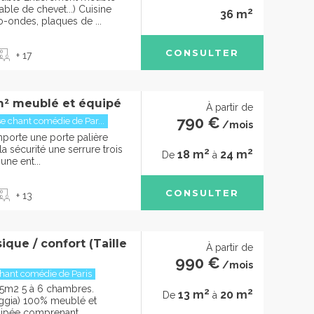
able de chevet...) Cuisine
2
36 m
o-ondes, plaques de ...
CONSULTER
+ 17
m² meublé et équipé
À partir de
790 €
 chant comédie de Par...
/mois
porte une porte palière
la sécurité une serrure trois
2
2
18 m
24 m
De
à
une ent...
CONSULTER
+ 13
que / confort (Taille
À partir de
990 €
/mois
hant comédie de Paris
5m2 5 à 6 chambres.
2
2
13 m
20 m
De
à
oggia) 100% meublé et
uipée comprenant