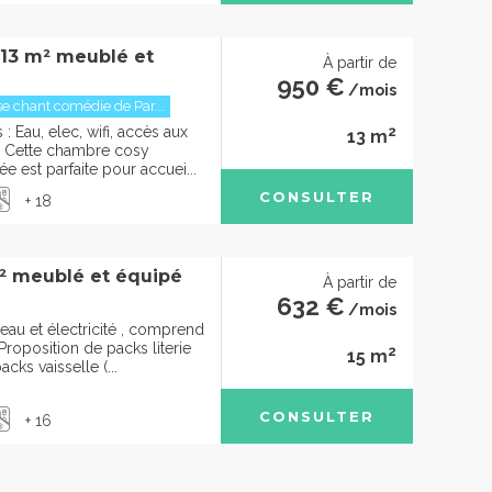
 13 m² meublé et
À partir de
950 €
/mois
 chant comédie de Par...
2
 Eau, elec, wifi, accès aux
13 m
Cette chambre cosy
 est parfaite pour accuei...
CONSULTER
+ 18
² meublé et équipé
À partir de
632 €
/mois
eau et électricité , comprend
roposition de packs literie
2
15 m
cks vaisselle (...
CONSULTER
+ 16