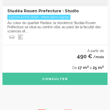
Studéa Rouen Prefecture : Studio
3.57 km à CFA CESIA - Mont-Saint-Aignan
Au cœur du quartier Pasteur, la résidence Studéa Rouen
Préfecture se situe au centre-ville, au pied de la faculté des
sciences et ...
À partir de
490 €
/mois
2
2
17 m
25 m
De
à
CONSULTER