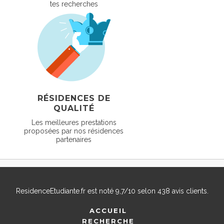
tes recherches
RÉSIDENCES DE
QUALITÉ
Les meilleures prestations
proposées par nos résidences
partenaires
ResidenceEtudiante.fr
est noté
9,7
/
10
selon
438
avis clients.
ACCUEIL
RECHERCHE