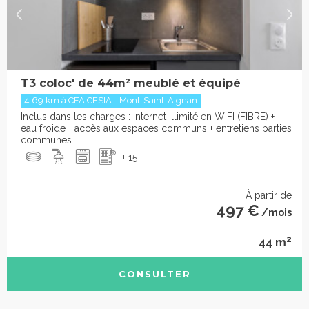
T3 coloc' de 44m² meublé et équipé
4.69 km à CFA CESIA - Mont-Saint-Aignan
Inclus dans les charges : Internet illimité en WIFI (FIBRE) +
eau froide + accès aux espaces communs + entretiens parties
communes...
+ 15
À partir de
497 €
/mois
2
44 m
CONSULTER