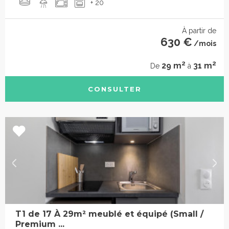
+ 20
À partir de
630 €
/mois
2
2
29 m
31 m
De
à
CONSULTER
T1 de 17 À 29m² meublé et équipé (Small /
Premium ...