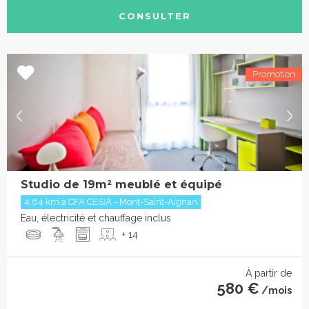
CONSULTER
Studio de 19m² meublé et équipé
4.64 km à CFA CESIA - Mont-Saint-Aignan
Eau, électricité et chauffage inclus
+ 14
À partir de
580 €
/mois