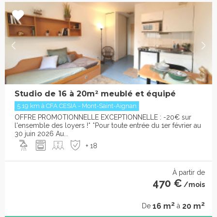
Studio de 16 à 20m² meublé et équipé
5.19 km à CFA CESIA - Mont-Saint-Aignan
OFFRE PROMOTIONNELLE EXCEPTIONNELLE : -20€ sur
l'ensemble des loyers !* *Pour toute entrée du 1er février au
30 juin 2026 Au...
+ 18
À partir de
470 €
/mois
2
2
16 m
20 m
De
à