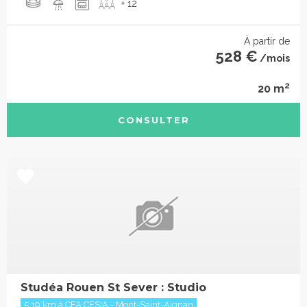
+ 12
À partir de
528 €
/mois
2
20 m
CONSULTER
Studéa Rouen St Sever : Studio
5.19 km à CFA CESIA - Mont-Saint-Aignan