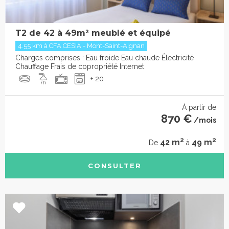
T2 de 42 à 49m² meublé et équipé
4.55 km à CFA CESIA - Mont-Saint-Aignan
Charges comprises : Eau froide Eau chaude Électricité
Chauffage Frais de copropriété Internet
+ 20
À partir de
870 €
/mois
2
2
42 m
49 m
De
à
CONSULTER