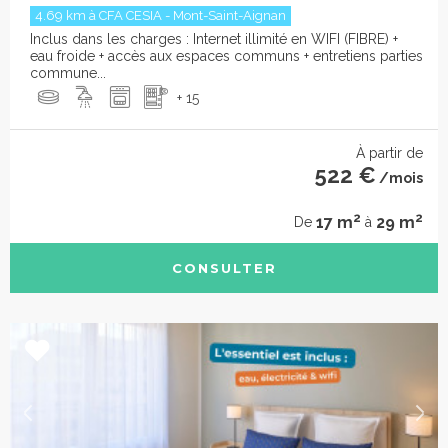
4.69 km à CFA CESIA - Mont-Saint-Aignan
Inclus dans les charges : Internet illimité en WIFI (FIBRE) +
eau froide + accès aux espaces communs + entretiens parties
commune...
+ 15
À partir de
522 €
/mois
2
2
17 m
29 m
De
à
CONSULTER