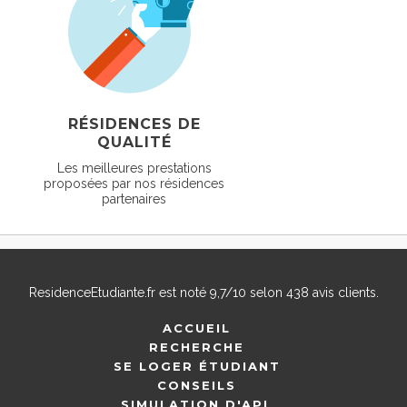
RÉSIDENCES DE
QUALITÉ
Les meilleures prestations
proposées par nos résidences
partenaires
ResidenceEtudiante.fr
est noté
9,7
/
10
selon
438
avis clients.
ACCUEIL
RECHERCHE
SE LOGER ÉTUDIANT
CONSEILS
SIMULATION D'APL