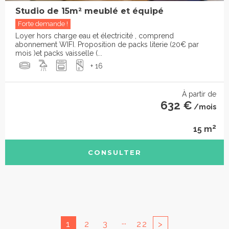
Studio de 15m² meublé et équipé
Forte demande !
Loyer hors charge eau et électricité , comprend
abonnement WIFI. Proposition de packs literie (20€ par
mois )et packs vaisselle (...
+ 16
À partir de
632 €
/mois
2
15 m
CONSULTER
...
1
2
3
22
>