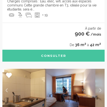
Charges comprises : Eau, elec, wifi, accès aux espaces
communs Cette grande chambre en T3, idéale pour la vie
étudiante, sera é...
+ 19
À partir de
900 €
/mois
2
2
36 m
42 m
De
à
CONSULTER