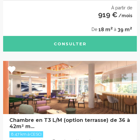
À partir de
919 €
/mois
2
2
18 m
39 m
De
à
CONSULTER
Chambre en T3 L/M (option terrasse) de 36 à
42m² m...
8.47 km à CESCI