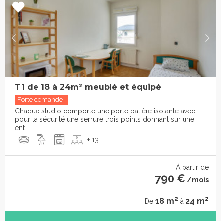
T1 de 18 à 24m² meublé et équipé
Forte demande !
Chaque studio comporte une porte palière isolante avec
pour la sécurité une serrure trois points donnant sur une
ent...
+ 13
À partir de
790 €
/mois
2
2
18 m
24 m
De
à