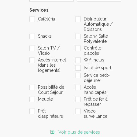
Services
Cafétéria
Distributeur
Automatique /
Boissons
Snacks
Salon/ Salle
Polyvalente
Salon TV /
Contrôle
Vidéo
d'accès
Accès internet
Wifi inclus
(dans les
Salle de sport
logements)
Service petit-
déjeuner
Possibilité de
Accès
Court Séjour
handicapés
Meublé
Prêt de fer à
repasser
Prêt
Vidéo
d'aspirateurs
surveillance
Voir plus de services