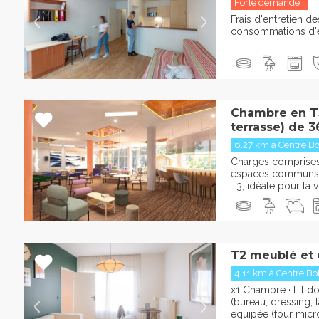
Forte demande !
Frais d'entretien 
consommations d'ea
Chambre en T3
terrasse) de 3
6.27 km à Centre Bot
Charges comprises :
espaces communs 
T3, idéale pour la vi
T2 meublé et
4.11 km à Centre Bott
x1 Chambre · Lit d
(bureau, dressing, t
équipée (four micr