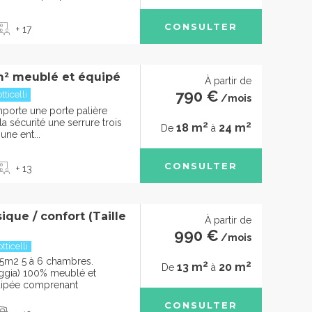
CONSULTER
+ 17
m² meublé et équipé
À partir de
790 €
ticelli
/mois
porte une porte palière
la sécurité une serrure trois
2
2
18 m
24 m
De
à
une ent...
CONSULTER
+ 13
que / confort (Taille
À partir de
990 €
/mois
ticelli
5m2 5 à 6 chambres.
2
2
13 m
20 m
De
à
oggia) 100% meublé et
uipée comprenant
CONSULTER