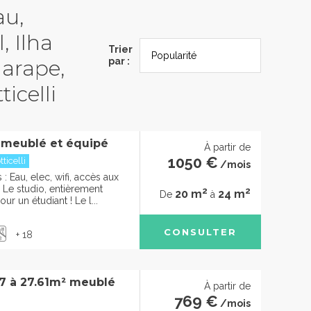
au,
, Ilha
Trier
garape,
par :
icelli
 meublé et équipé
À partir de
1050 €
ticelli
/mois
 Eau, elec, wifi, accès aux
e studio, entièrement
2
2
20 m
24 m
De
à
ur un étudiant ! Le l...
CONSULTER
+ 18
97 à 27.61m² meublé
À partir de
769 €
/mois