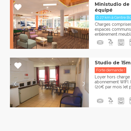
Ministudio de
équipé
6.27 km à Centre Bot
Charges comprises :
espaces communs 
entièrement meublée
Studio de 15m
Forte demande !
Loyer hors charge 
abonnement WIFI. P
(20€ par mois )et pa