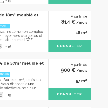
+ 19
 de 18m² meublé et
À partir de
814 €
/mois
ticelli
2
ezzanine 10m2 non comptée
18 m
rez. Loyer hors charge eau et
rend abonnement WIFI...
CONSULTER
+ 16
4 de 57m² meublé et
À partir de
900 €
/mois
ticelli
2
 Eau, elec, wifi, accès aux
57 m
Vous disposez d'une
 privative au sein d'un ...
CONSULTER
+ 19