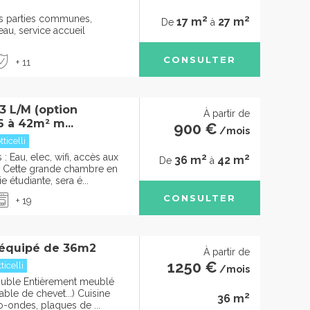
2
2
des parties communes,
17 m
27 m
De
à
u, service accueil
CONSULTER
+ 11
 L/M (option
À partir de
6 à 42m² m...
900 €
/mois
ticelli
2
2
 Eau, elec, wifi, accès aux
36 m
42 m
De
à
Cette grande chambre en
e étudiante, sera é...
CONSULTER
+ 19
 équipé de 36m2
À partir de
1250 €
icelli
/mois
ouble Entièrement meublé
able de chevet...) Cuisine
2
36 m
o-ondes, plaques de ...