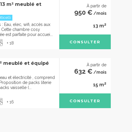
 13 m² meublé et
À partir de
950 €
/mois
ticelli
2
 Eau, elec, wifi, accès aux
13 m
Cette chambre cosy
 est parfaite pour accuei...
CONSULTER
+ 18
² meublé et équipé
À partir de
632 €
/mois
eau et électricité , comprend
roposition de packs literie
2
15 m
cks vaisselle (...
CONSULTER
+ 16