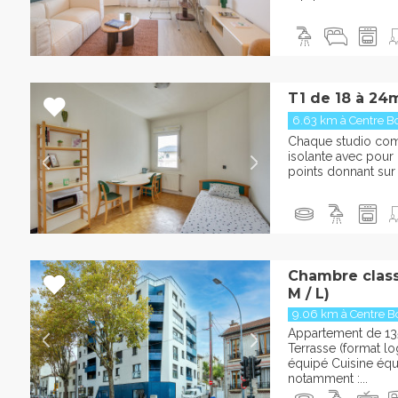
T1 de 18 à 24
6.63 km à Centre Bot
Chaque studio com
isolante avec pour 
points donnant sur 
Chambre classi
M / L)
9.06 km à Centre Bot
Appartement de 13
Terrasse (format l
équipé Cuisine éq
notamment :...