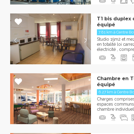
T1 bis duplex
équipé
7.81 km à Centre Bot
Studio 15m2 et m
en totalité loi car
électricité , comp
Chambre en T
équipé
6.27 km à Centre Bot
Charges comprises :
espaces communs 
chambre individuelle