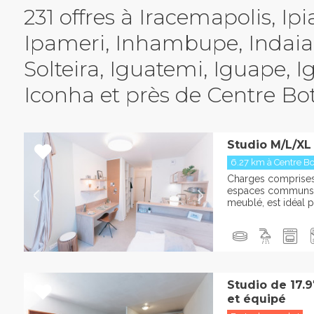
231 offres à Iracemapolis, Ipi
Ipameri, Inhambupe, Indaial
Solteira, Iguatemi, Iguape, I
Iconha et près de Centre Bott
Studio M/L/XL
6.27 km à Centre Bot
Charges comprises :
espaces communs L
meublé, est idéal po
Studio de 17.
et équipé