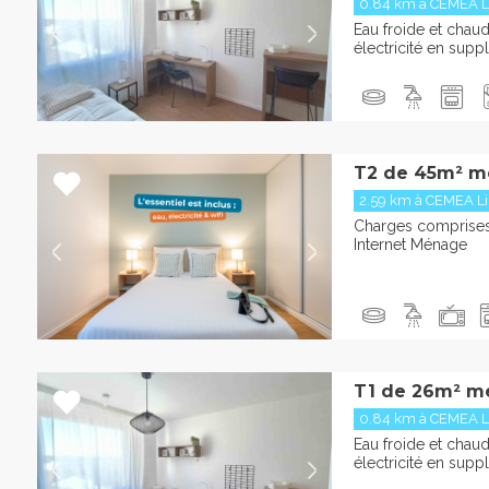
0.84 km à CEMEA L
Eau froide et chaud
électricité en sup
T2 de 45m² m
2.59 km à CEMEA L
Charges comprises 
Internet Ménage
T1 de 26m² m
0.84 km à CEMEA L
Eau froide et chaud
électricité en sup