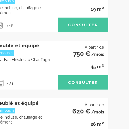
imousin
2
e incluse, chauffage et
19 m
plément
CONSULTER
+ 18
eublé et équipé
À partir de
750 €
imousin
/mois
: Eau Electricité Chauffage
2
45 m
CONSULTER
+ 21
eublé et équipé
À partir de
620 €
imousin
/mois
e incluse, chauffage et
plément
2
26 m