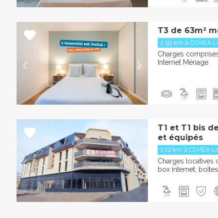
T3 de 63m² m
2.59 km à CEMEA L
Charges comprises 
Internet Ménage
T1 et T1 bis 
et équipés
1.22 km à CEMEA L
Charges locatives c
box internet, boîte