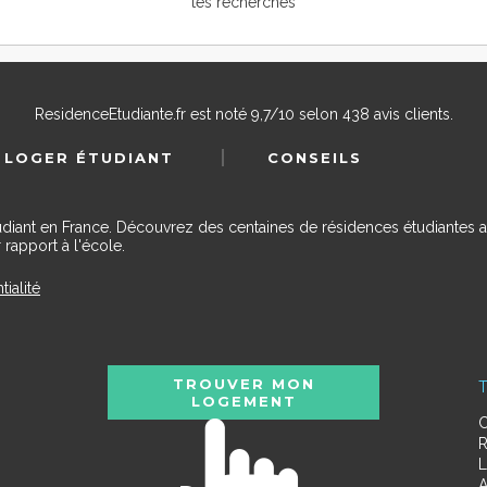
tes recherches
ResidenceEtudiante.fr
est noté
9,7
/
10
selon
438
avis clients.
 LOGER ÉTUDIANT
CONSEILS
udiant en France. Découvrez des centaines de résidences étudiantes a
 rapport à l'école.
tialité
TROUVER MON
T
LOGEMENT
C
R
L
A