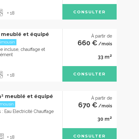
CONSULTER
+ 18
 meublé et équipé
À partir de
660 €
imousin
/mois
e incluse, chauffage et
plément
2
33 m
CONSULTER
+ 18
² meublé et équipé
À partir de
670 €
imousin
/mois
: Eau Electricité Chauffage
2
30 m
CONSULTER
+ 18