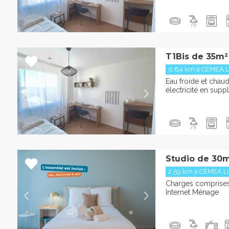
T1Bis de 35m²
0.84 km à CEMEA L
Eau froide et chaud
électricité en sup
Studio de 30m
2.59 km à CEMEA L
Charges comprises 
Internet Ménage