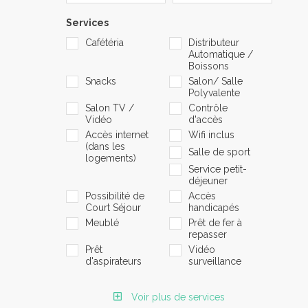
Services
Cafétéria
Distributeur
Automatique /
Boissons
Snacks
Salon/ Salle
Polyvalente
Salon TV /
Contrôle
Vidéo
d'accès
Accès internet
Wifi inclus
(dans les
Salle de sport
logements)
Service petit-
déjeuner
Possibilité de
Accès
Court Séjour
handicapés
Meublé
Prêt de fer à
repasser
Prêt
Vidéo
d'aspirateurs
surveillance
Voir plus de services