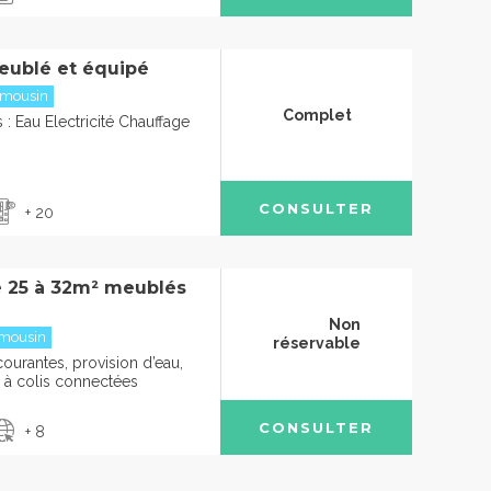
eublé et équipé
imousin
Complet
: Eau Electricité Chauffage
CONSULTER
+ 20
de 25 à 32m² meublés
Non
imousin
réservable
ourantes, provision d’eau,
s à colis connectées
CONSULTER
+ 8