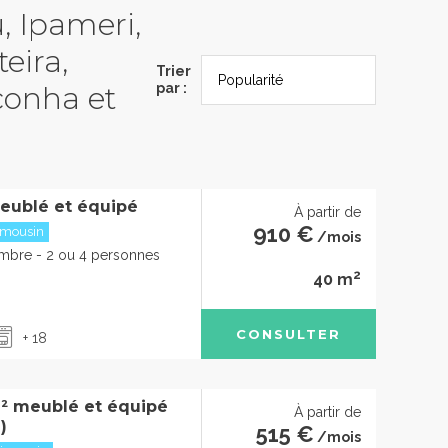
u, Ipameri,
eira,
Trier
conha et
par :
eublé et équipé
À partir de
910 €
imousin
/mois
mbre - 2 ou 4 personnes
2
40 m
CONSULTER
+ 18
² meublé et équipé
À partir de
)
515 €
/mois