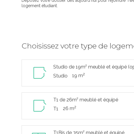
Déposez votre dossier dès aujourd’hui pour rejoindre Twe
logement étudiant.
Choisissez votre type de loge
Studio de 19m² meublé et équipé (o
2
19 m
Studio
T1 de 26m² meublé et équipé
2
26 m
T1
T1Bis de 35m² meublé et équipé