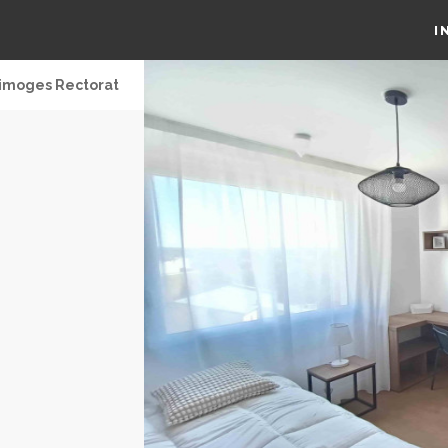
I
imoges Rectorat