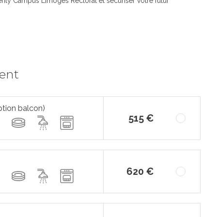
nty Campus Limoges Rectorat et sécuriser votre futur
ment
ption balcon)
515 €
620 €