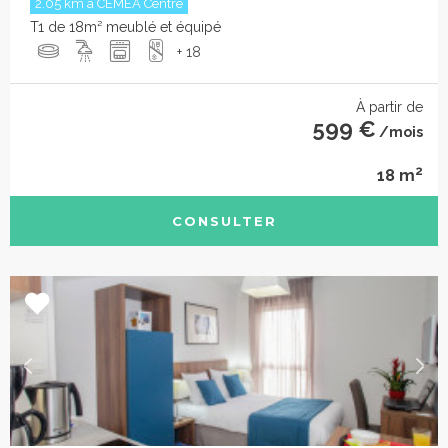
2.05 km à CEMEA Centre
T1 de 18m² meublé et équipé
+ 18
À partir de
599 €
/mois
2
18 m
CONSULTER