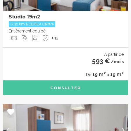
Studio 19m2
0.92 km à CEMEA Centre
Entièrement équipé
+ 12
À partir de
593 €
/mois
2
2
19 m
19 m
De
à
CONSULTER