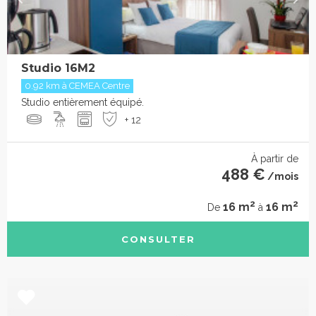
Studio 16M2
0.92 km à CEMEA Centre
Studio entièrement équipé.
+ 12
À partir de
488 €
/mois
2
2
16 m
16 m
De
à
CONSULTER