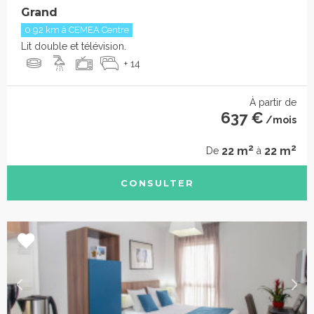
Grand
0.92 km à CEMEA Centre
Lit double et télévision.
+ 14
À partir de
637 €
/mois
2
2
22 m
22 m
De
à
CONSULTER