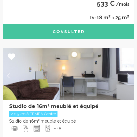
533 €
/mois
2
2
18 m
25 m
De
à
CONSULTER
Studio de 16m² meublé et équipé
2.05 km à CEMEA Centre
Studio de 16m² meublé et équipé
+ 18