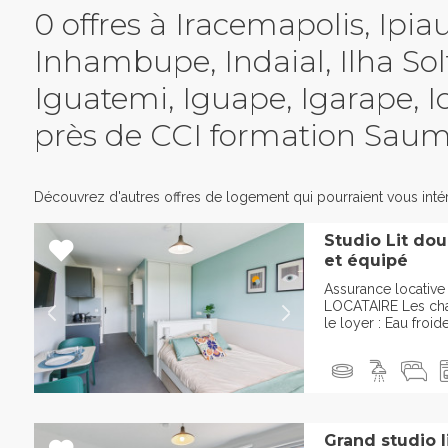
0 offres à Iracemapolis, Ipia
Inhambupe, Indaial, Ilha Solt
Iguatemi, Iguape, Igarape, I
près de CCI formation Sau
Découvrez d'autres offres de logement qui pourraient vous intér
Studio Lit do
et équipé
Assurance locativ
LOCATAIRE Les cha
le loyer : Eau froid
Grand studio 