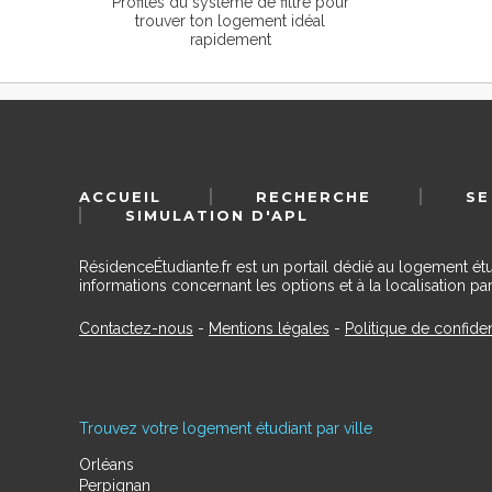
Profites du système de filtre pour
trouver ton logement idéal
rapidement
ACCUEIL
RECHERCHE
SE
SIMULATION D'APL
RésidenceÉtudiante.fr est un portail dédié au logement ét
informations concernant les options et à la localisation par
Contactez-nous
-
Mentions légales
-
Politique de confiden
Trouvez votre logement étudiant par ville
Orléans
Perpignan