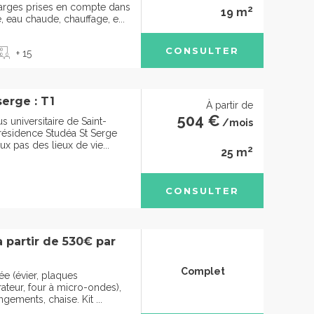
rges prises en compte dans
2
19 m
e, eau chaude, chauffage, e...
CONSULTER
+ 15
erge : T1
À partir de
504 €
s universitaire de Saint-
/mois
 résidence Studéa St Serge
x pas des lieux de vie...
2
25 m
CONSULTER
à partir de 530€ par
Complet
ée (évier, plaques
rateur, four à micro-ondes),
ngements, chaise. Kit ...