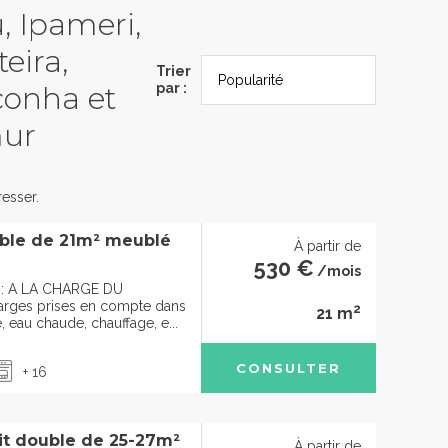
u, Ipameri,
eira,
Trier
conha et
par :
mur
esser.
uble de 21m² meublé
À partir de
530 €
/mois
e : A LA CHARGE DU
rges prises en compte dans
2
21 m
e, eau chaude, chauffage, e...
CONSULTER
+ 16
lit double de 25-27m²
À partir de