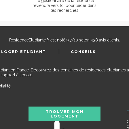
Le gestionnaire de la résidence
reviendra vers toi pour t’aider dans
tes recherches
ResidenceEtudiante.fr
est noté
9,7
/
10
selon
438
avis clients.
 LOGER ÉTUDIANT
CONSEILS
udiant en France. Découvrez des centaines de résidences étudiantes a
 rapport à l'école.
tialité
TROUVER MON
T
LOGEMENT
C
R