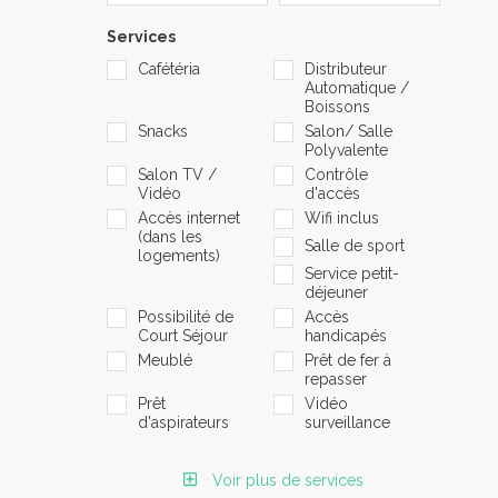
Services
Cafétéria
Distributeur
Automatique /
Boissons
Snacks
Salon/ Salle
Polyvalente
Salon TV /
Contrôle
Vidéo
d'accès
Accès internet
Wifi inclus
(dans les
Salle de sport
logements)
Service petit-
déjeuner
Possibilité de
Accès
Court Séjour
handicapés
Meublé
Prêt de fer à
repasser
Prêt
Vidéo
d'aspirateurs
surveillance
Voir plus de services