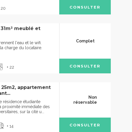
CONSULTER
 20
à 31m² meublé et
Complet
nent l'eau et le wifi.
à la charge du locataire.
CONSULTER
+ 22
à 25m2, appartement
nt...
Non
e résidence étudiante
réservable
 à proximité immédiate des
sitaires, sur la cité u...
CONSULTER
+ 14