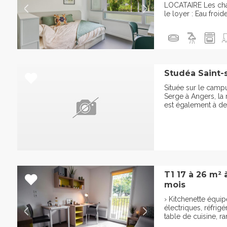
LOCATAIRE Les cha
le loyer : Eau froid
Studéa Saint-s
Située sur le campu
Serge à Angers, la
est également à deu
T1 17 à 26 m² 
mois
› Kitchenette équip
électriques, réfrigé
table de cuisine, ra