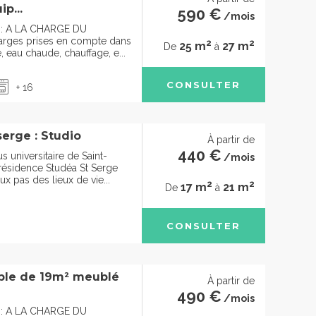
p...
590 €
/mois
e : A LA CHARGE DU
rges prises en compte dans
2
2
25 m
27 m
De
à
e, eau chaude, chauffage, e...
CONSULTER
+ 16
erge : Studio
À partir de
440 €
s universitaire de Saint-
/mois
 résidence Studéa St Serge
x pas des lieux de vie...
2
2
17 m
21 m
De
à
CONSULTER
mple de 19m² meublé
À partir de
490 €
/mois
e : A LA CHARGE DU