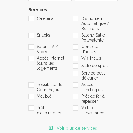
Services
Cafétéria
Distributeur
Automatique /
Boissons
Snacks
Salon/ Salle
Polyvalente
Salon TV /
Contrôle
Vidéo
d'accès
Accès internet
Wifi inclus
(dans les
Salle de sport
logements)
Service petit-
déjeuner
Possibilité de
Accès
Court Séjour
handicapés
Meublé
Prêt de fer à
repasser
Prêt
Vidéo
d'aspirateurs
surveillance
Voir plus de services