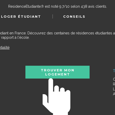
ResidenceEtudiante.fr
est noté
9,7
/
10
selon
438
avis clients.
 LOGER ÉTUDIANT
CONSEILS
udiant en France. Découvrez des centaines de résidences étudiantes a
 rapport à l'école.
tialité
TROUVER MON
T
LOGEMENT
C
R
L
A