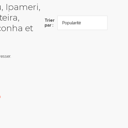
u, Ipameri,
eira,
Trier
conha et
par :
esser.
0