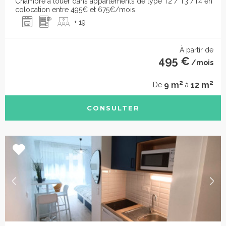
Chambre à louer dans appartements de type T2 / T3 /T4 en
colocation entre 495€ et 675€/mois.
+ 19
À partir de
495 €
/mois
2
2
9 m
12 m
De
à
CONSULTER