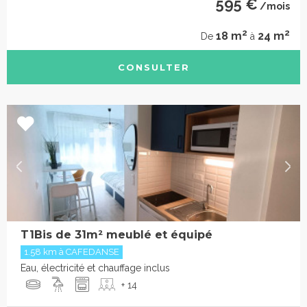
595 €
/mois
2
2
18 m
24 m
De
à
CONSULTER
T1Bis de 31m² meublé et équipé
1.58 km à CAFEDANSE
Eau, électricité et chauffage inclus
+ 14