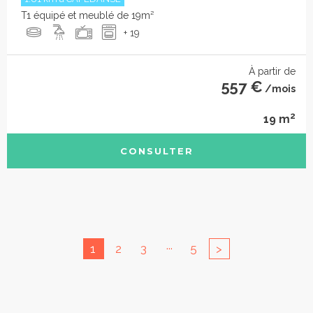
T1 équipé et meublé de 19m²
+ 19
À partir de
557 €
/mois
2
19 m
CONSULTER
...
1
2
3
5
>