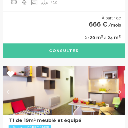
+ 12
À partir de
666 €
/mois
2
2
20 m
24 m
De
à
CONSULTER
T1 de 19m² meublé et équipé
1.81 km à CAFEDANSE