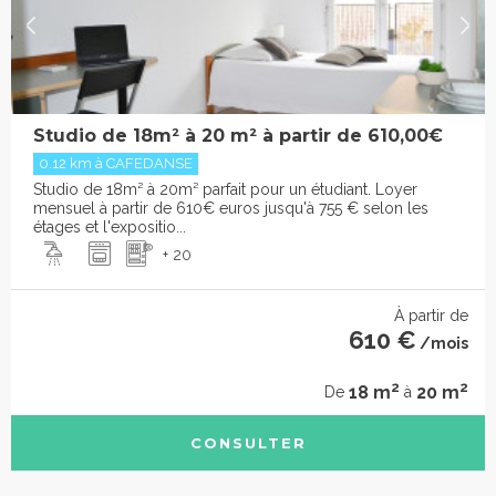
Studio de 18m² à 20 m² à partir de 610,00€
0.12 km à CAFEDANSE
Studio de 18m² à 20m² parfait pour un étudiant. Loyer
mensuel à partir de 610€ euros jusqu'à 755 € selon les
étages et l'expositio...
+ 20
À partir de
610 €
/mois
2
2
18 m
20 m
De
à
CONSULTER