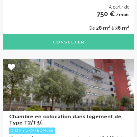
À partir de
750 €
/mois
2
2
28 m
36 m
De
à
CONSULTER
Chambre en colocation dans logement de
Type T2/T3/...
0.12 km à CAFEDANSE