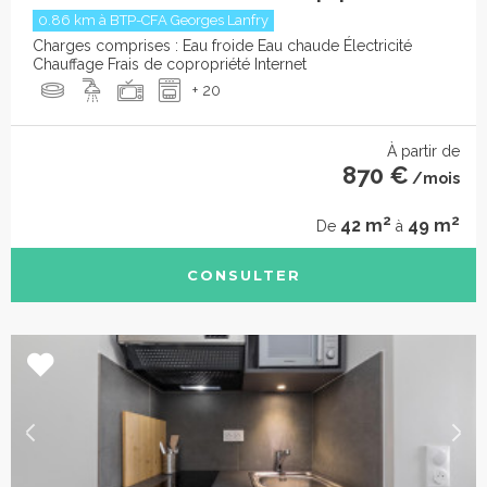
0.86 km à BTP-CFA Georges Lanfry
Charges comprises : Eau froide Eau chaude Électricité
Chauffage Frais de copropriété Internet
+ 20
À partir de
870 €
/mois
2
2
42 m
49 m
De
à
CONSULTER