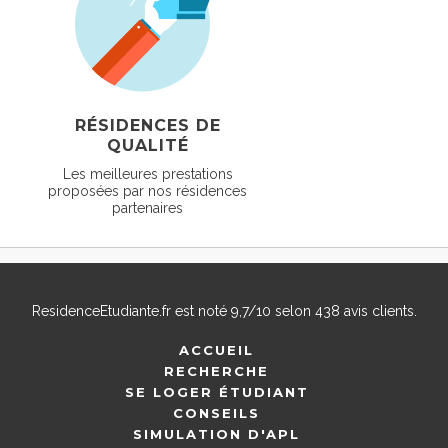
RÉSIDENCES DE
QUALITÉ
Les meilleures prestations
proposées par nos résidences
partenaires
ResidenceEtudiante.fr
est noté
9,7
/
10
selon
438
avis clients.
ACCUEIL
RECHERCHE
SE LOGER ÉTUDIANT
CONSEILS
SIMULATION D'APL