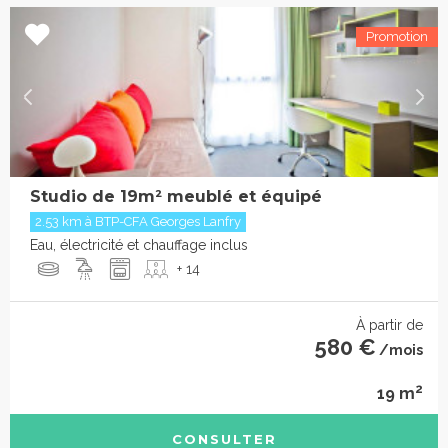
Studio de 19m² meublé et équipé
2.53 km à BTP-CFA Georges Lanfry
Eau, électricité et chauffage inclus
+ 14
À partir de
580 €
/mois
2
19 m
CONSULTER