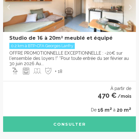
Studio de 16 à 20m² meublé et équipé
0.2 km à BTP-CFA Georges Lanfry
OFFRE PROMOTIONNELLE EXCEPTIONNELLE : -20€ sur
l'ensemble des loyers !* *Pour toute entrée du 1er février au
30 juin 2026 Au...
+ 18
À partir de
470 €
/mois
2
2
16 m
20 m
De
à
CONSULTER