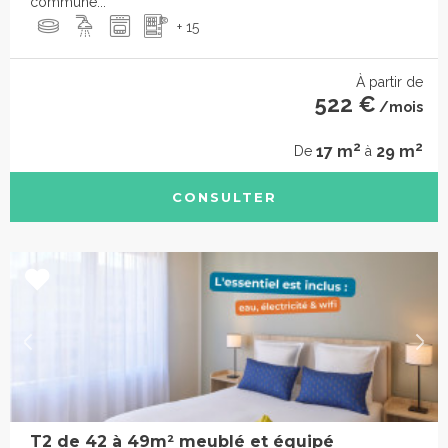
commune...
+ 15
À partir de
522 €
/mois
2
2
17 m
29 m
De
à
CONSULTER
T2 de 42 à 49m² meublé et équipé