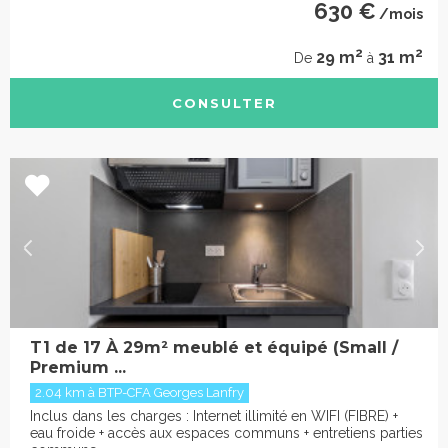
630 €
/mois
2
2
29 m
31 m
De
à
CONSULTER
T1 de 17 À 29m² meublé et équipé (Small /
Premium ...
2.04 km à BTP-CFA Georges Lanfry
Inclus dans les charges : Internet illimité en WIFI (FIBRE) +
eau froide + accès aux espaces communs + entretiens parties