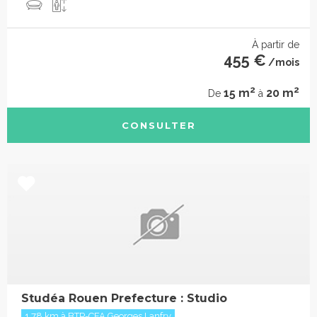
À partir de
455 €
/mois
2
2
15 m
20 m
De
à
CONSULTER
Studéa Rouen Prefecture : Studio
1.78 km à BTP-CFA Georges Lanfry