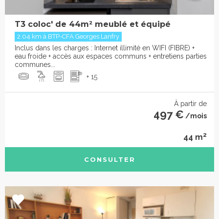
T3 coloc' de 44m² meublé et équipé
2.04 km à BTP-CFA Georges Lanfry
Inclus dans les charges : Internet illimité en WIFI (FIBRE) +
eau froide + accès aux espaces communs + entretiens parties
communes...
+ 15
À partir de
497 €
/mois
2
44 m
CONSULTER