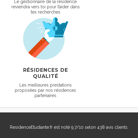
Le gestionnaire de la résidence
reviendra vers toi pour t’aider dans
tes recherches
RÉSIDENCES DE
QUALITÉ
Les meilleures prestations
proposées par nos résidences
partenaires
ResidenceEtudiante.fr
est noté
9,7
/
10
selon
438
avis clients.