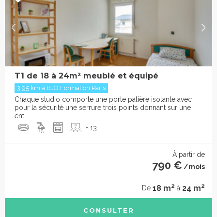
T1 de 18 à 24m² meublé et équipé
3.95 km à BJO Formation Paris
Chaque studio comporte une porte palière isolante avec
pour la sécurité une serrure trois points donnant sur une
ent...
+ 13
À partir de
790 €
/mois
2
2
18 m
24 m
De
à
CONSULTER