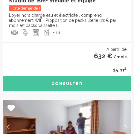
Studio de 15m² meublé et équipé
Forte demande !
Loyer hors charge eau et électricité , comprend
abonnement WIFI. Proposition de packs literie (20€ par
mois )et packs vaisselle (...
+ 16
À partir de
632 €
/mois
2
15 m
CONSULTER