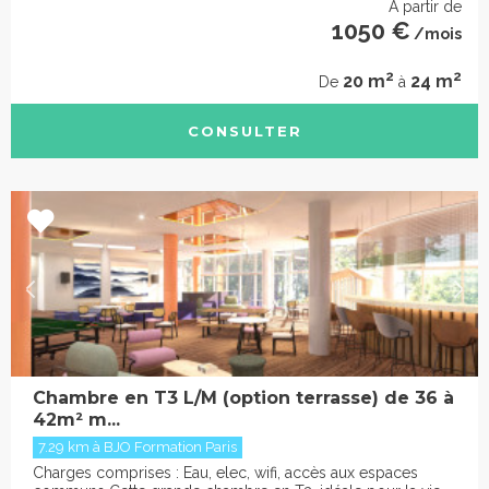
À partir de
1050 €
/mois
2
2
20 m
24 m
De
à
CONSULTER
Chambre en T3 L/M (option terrasse) de 36 à
42m² m...
7.29 km à BJO Formation Paris
Charges comprises : Eau, elec, wifi, accès aux espaces