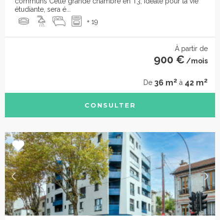
communs Cette grande chambre en T3, idéale pour la vie
étudiante, sera é...
+ 19
À partir de
900 €
/mois
2
2
36 m
42 m
De
à
CONSULTER