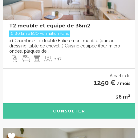
T2 meublé et équipé de 36m2
6.86 km à BJO Formation Paris
x1 Chambre · Lit double Entièrement meublé (bureau,
dressing, table de chevet...) Cuisine équipée (four micro-
ondes, plaques de ...
+ 17
À partir de
1250 €
/mois
2
36 m
CONSULTER