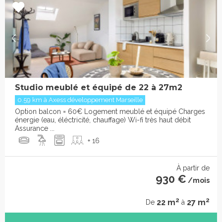
Studio meublé et équipé de 22 à 27m2
0.59 km à Axess développement Marseille
Option balcon = 60€ Logement meublé et équipé Charges
énergie (eau, éléctricité, chauffage) Wi-fi très haut débit
Assurance ...
+ 16
À partir de
930 €
/mois
2
2
22 m
27 m
De
à