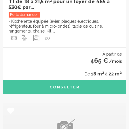
T1 de 18 à 21,5 m² pour un loyer de 465 à
530€ par...
Forte demande !
› Kitchenette équipée (évier, plaques électriques,
réfrigérateur, four à micro-ondes), table de cuisine,
rangements, chaise. Kit ...
+ 20
À partir de
465 €
/mois
2
2
18 m
22 m
De
à
CONSULTER