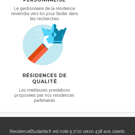
Le gestionnaire de la résidence
reviendra vers toi pour t’aider dans
tes recherches
RÉSIDENCES DE
QUALITÉ
Les meilleures prestations
proposées par nos résidences
partenaires
ResidenceEtudiante.fr
est noté
9,7
/
10
selon
438
avis clients.