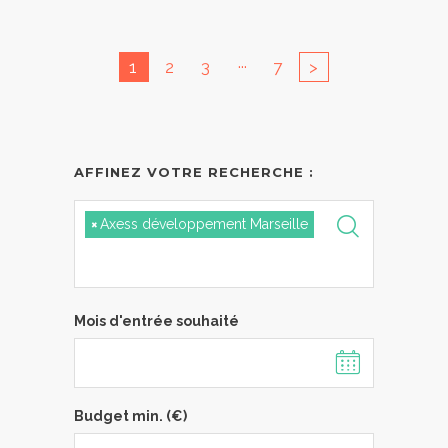
...
1
2
3
7
>
AFFINEZ VOTRE RECHERCHE :
×
Axess développement Marseille
Mois d'entrée souhaité
Budget min. (€)