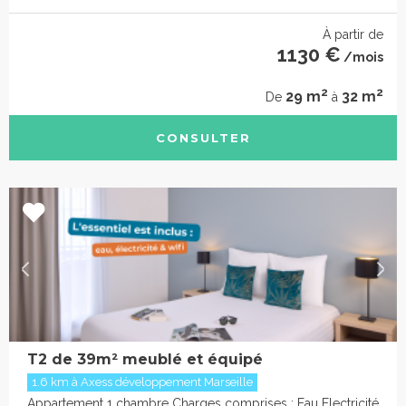
À partir de
1130 €
/mois
2
2
29 m
32 m
De
à
CONSULTER
T2 de 39m² meublé et équipé
1.6 km à Axess développement Marseille
Appartement 1 chambre Charges comprises : Eau Electricité