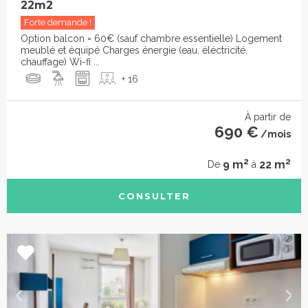
22m2
Forte demande !
Option balcon = 60€ (sauf chambre essentielle) Logement
meublé et équipé Charges énergie (eau, éléctricité,
chauffage) Wi-fi ...
+ 16
À partir de
690 €
/mois
2
2
9 m
22 m
De
à
CONSULTER