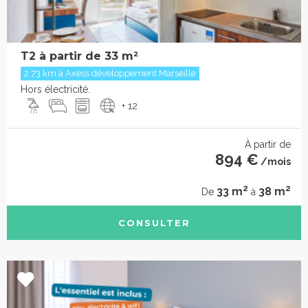
T2 à partir de 33 m²
2.73 km à Axess développement Marseille
Hors électricité.
+ 12
À partir de
894 €
/mois
2
2
33 m
38 m
De
à
CONSULTER