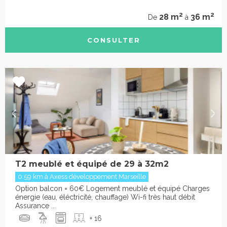
2
2
28 m
36 m
De
à
CONSULTER
T2 meublé et équipé de 29 à 32m2
0.59 km à Axess développement Marseille
Option balcon = 60€ Logement meublé et équipé Charges
énergie (eau, éléctricité, chauffage) Wi-fi très haut débit
Assurance ...
+ 16