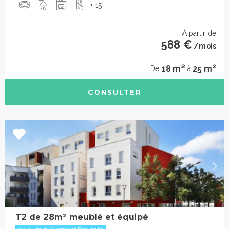
+ 15
À partir de
588 €
/mois
2
2
18 m
25 m
De
à
CONSULTER
T2 de 28m² meublé et équipé