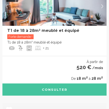
T1 de 18 à 28m² meublé et équipé
Forte demande !
T1 de 18 à 28m² meublé et équipé
+ 21
À partir de
520 €
/mois
2
2
18 m
28 m
De
à
CONSULTER