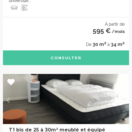
universitair...
À partir de
595 €
/mois
2
2
30 m
34 m
De
à
CONSULTER
T1 bis de 25 à 30m² meublé et équipé