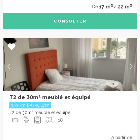
2
2
17 m
22 m
De
à
CONSULTER
T2 de 30m² meublé et équipé
3.73 km à ATRE Lyon
T2 de 30m² meublé et équipé
+ 18
À partir de