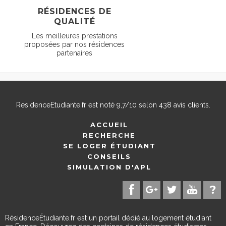
RÉSIDENCES DE
QUALITÉ
Les meilleures prestations
proposées par nos résidences
partenaires
ResidenceEtudiante.fr
est noté
9,7
/
10
selon
438
avis clients.
ACCUEIL
RECHERCHE
SE LOGER ÉTUDIANT
CONSEILS
SIMULATION D'APL
RésidenceÉtudiante.fr est un portail dédié au logement étudiant