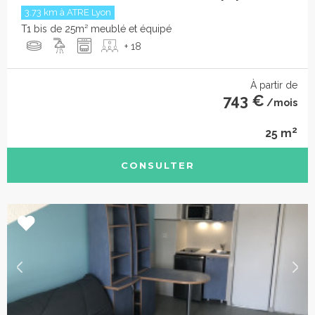
3.73 km à ATRE Lyon
T1 bis de 25m² meublé et équipé
+ 18
À partir de
743 €
/mois
2
25 m
CONSULTER