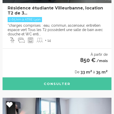
Résidence étudiante Villeurbanne, location
T2 de 3...
2.65 km à ATRE Lyon
*charges comprises : eau, commun, ascenseur, entretien
espace vert Tous les T2 possèdent une salle de bain avec
douche et WC enti...
+ 14
À partir de
850 €
/mois
2
2
33 m
35 m
De
à
CONSULTER