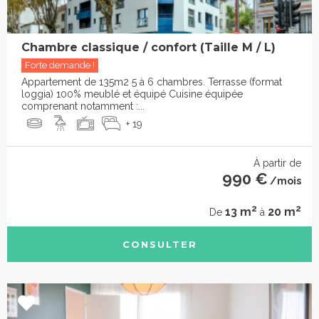
Chambre classique / confort (Taille M / L)
Forte demande !
Appartement de 135m2 5 à 6 chambres. Terrasse (format
loggia) 100% meublé et équipé Cuisine équipée
comprenant notamment :...
+ 19
À partir de
990 €
/mois
2
2
13 m
20 m
De
à
CONSULTER