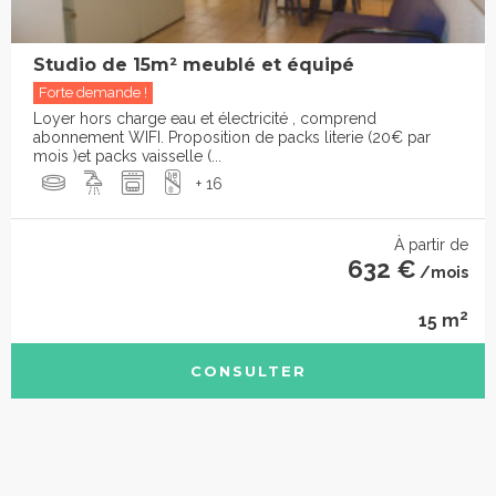
Studio de 15m² meublé et équipé
Forte demande !
Loyer hors charge eau et électricité , comprend
abonnement WIFI. Proposition de packs literie (20€ par
mois )et packs vaisselle (...
+ 16
À partir de
632 €
/mois
2
15 m
CONSULTER