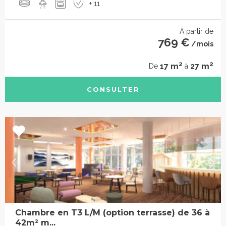
+ 11
À partir de
769 €
/mois
2
2
17 m
27 m
De
à
CONSULTER
Chambre en T3 L/M (option terrasse) de 36 à
42m² m...