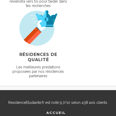
reviendra vers toi pour t’aider dans
tes recherches
RÉSIDENCES DE
QUALITÉ
Les meilleures prestations
proposées par nos résidences
partenaires
ResidenceEtudiante.fr
est noté
9,7
/
10
selon
438
avis clients.
ACCUEIL