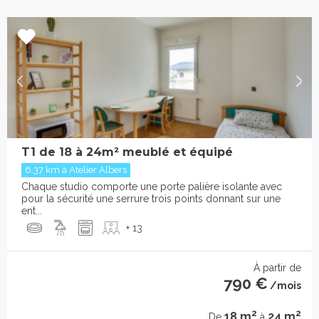
T1 de 18 à 24m² meublé et équipé
6.37 km à Atelier Albers
Chaque studio comporte une porte palière isolante avec
pour la sécurité une serrure trois points donnant sur une
ent...
+ 13
À partir de
790 €
/mois
2
2
18 m
24 m
De
à