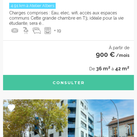
4.91 km à Atelier Albers
Charges comprises : Eau, elec, wifi, accès aux espaces
communs Cette grande chambre en T3, idéale pour la vie
étudiante, sera é...
+ 19
À partir de
900 €
/mois
2
2
36 m
42 m
De
à
CONSULTER