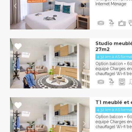
Internet Ménage
Studio meublé
27m2
4.32 km à AS format
Option balcon = 6
équipé Charges éner
chauffage) Wi-fi trè
T1 meublé et 
4.32 km à AS format
Option balcon = 6
équipé Charges éner
chauffage) Wi-fi trè