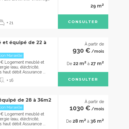
2
29 m
CONSULTER
+ 21
 et équipé de 22 à
À partir de
930 €
/mois
ion Marseille
2
2
0€ Logement meublé et
22 m
27 m
De
à
gie (eau, éléctricité,
s haut débit Assurance ...
CONSULTER
+ 16
équipé de 28 à 36m2
À partir de
1030 €
ion Marseille
/mois
0€ Logement meublé et
gie (eau, éléctricité,
2
2
28 m
36 m
De
à
s haut débit Assurance ...