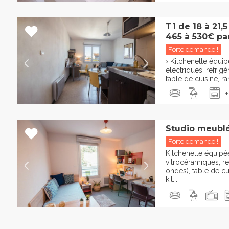
T1 de 18 à 21,
465 à 530€ par.
Forte demande !
› Kitchenette équip
électriques, réfrigé
table de cuisine, ra
+
Studio meublé
Forte demande !
Kitchenette équipée
vitrocéramiques, ré
ondes), table de cu
kit...