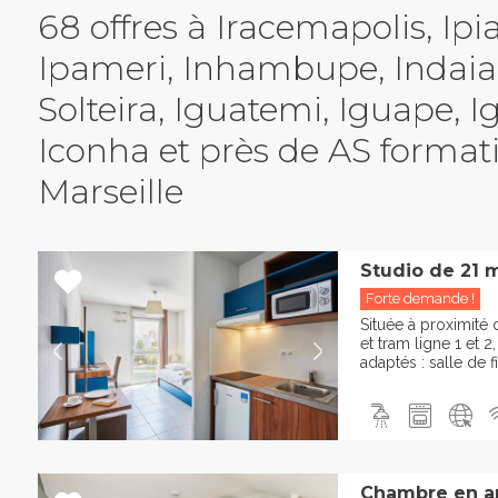
68 offres à Iracemapolis, Ipi
Ipameri, Inhambupe, Indaial
Solteira, Iguatemi, Iguape, I
Iconha et près de AS format
Marseille
Studio de 21 
Forte demande !
Située à proximité 
et tram ligne 1 et 
adaptés : salle de f
Chambre en a