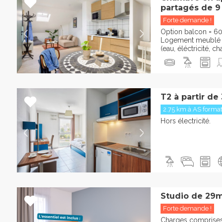
partagés de 9
Forte demande !
Option balcon = 60
Logement meublé e
(eau, éléctricité, cha
T2 à partir de
2.75 km à AS format
Hors électricité.
Studio de 29m
Forte demande !
Charges comprises 