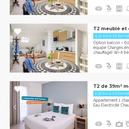
T2 meublé et 
4.32 km à AS format
Option balcon = 6
équipé Charges éner
chauffage) Wi-fi trè
T2 de 39m² m
2.32 km à AS format
Appartement 1 cha
Eau Electricité Cha