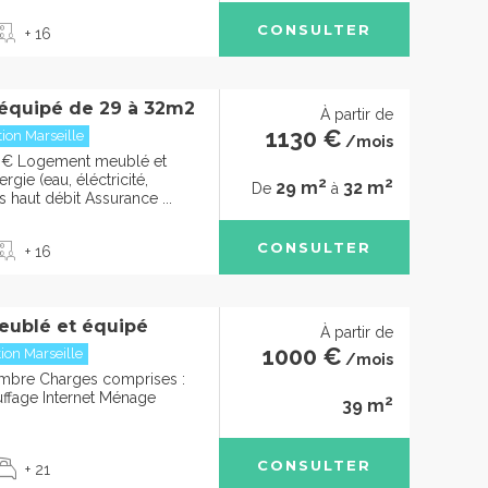
CONSULTER
+ 16
équipé de 29 à 32m2
À partir de
1130 €
ion Marseille
/mois
0€ Logement meublé et
gie (eau, éléctricité,
2
2
29 m
32 m
De
à
s haut débit Assurance ...
CONSULTER
+ 16
eublé et équipé
À partir de
1000 €
ion Marseille
/mois
mbre Charges comprises :
uffage Internet Ménage
2
39 m
CONSULTER
+ 21