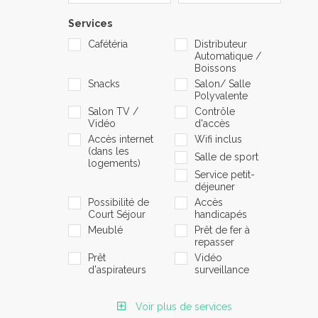
Services
Cafétéria
Distributeur
Automatique /
Boissons
Snacks
Salon/ Salle
Polyvalente
Salon TV /
Contrôle
Vidéo
d'accès
Accès internet
Wifi inclus
(dans les
Salle de sport
logements)
Service petit-
déjeuner
Possibilité de
Accès
Court Séjour
handicapés
Meublé
Prêt de fer à
repasser
Prêt
Vidéo
d'aspirateurs
surveillance
Voir plus de services