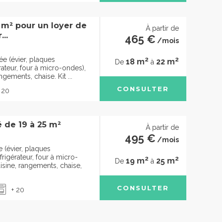
5 m² pour un loyer de
À partir de
..
465 €
/mois
2
2
ée (évier, plaques
18 m
22 m
De
à
rateur, four à micro-ondes),
ngements, chaise. Kit ...
CONSULTER
 20
 de 19 à 25 m²
À partir de
495 €
/mois
 (évier, plaques
frigérateur, four à micro-
2
2
19 m
25 m
De
à
isine, rangements, chaise,
CONSULTER
+ 20