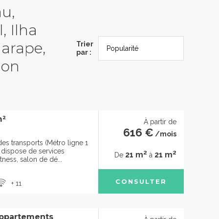
au,
, Ilha
garape,
Trier
par :
ion
m²
À partir de
616 €
/mois
des transports (Métro ligne 1
2, dispose de services
2
2
21 m
21 m
De
à
itness, salon de dé...
CONSULTER
+ 11
ppartements