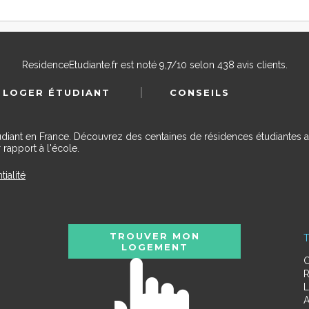
ResidenceEtudiante.fr
est noté
9,7
/
10
selon
438
avis clients.
 LOGER ÉTUDIANT
CONSEILS
udiant en France. Découvrez des centaines de résidences étudiantes a
 rapport à l'école.
tialité
TROUVER MON
T
LOGEMENT
C
R
L
A