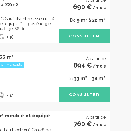
À partir de
 à 22m2
690 €
/mois
2
2
€ (sauf chambre essentielle)
9 m
22 m
De
à
t équipé Charges énergie
uffage) Wi-fi ...
CONSULTER
+ 16
 33 m²
À partir de
894 €
ion Marseille
/mois
2
2
33 m
38 m
De
à
CONSULTER
+ 12
² meublé et équipé
À partir de
760 €
/mois
: Eau Electricité Chauffage