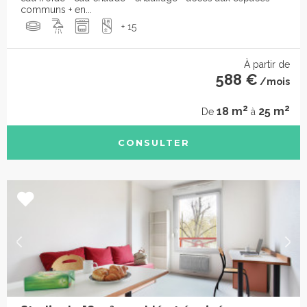
communs + en...
+ 15
À partir de
588 €
/mois
2
2
18 m
25 m
De
à
CONSULTER