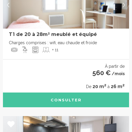
T1 de 20 à 28m² meublé et équipé
Charges comprises : wifi, eau chaude et froide
+ 11
À partir de
560 €
/mois
2
2
20 m
26 m
De
à
CONSULTER