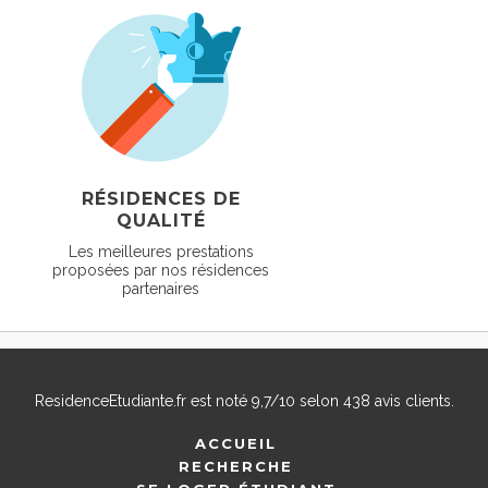
RÉSIDENCES DE
QUALITÉ
Les meilleures prestations
proposées par nos résidences
partenaires
ResidenceEtudiante.fr
est noté
9,7
/
10
selon
438
avis clients.
ACCUEIL
RECHERCHE