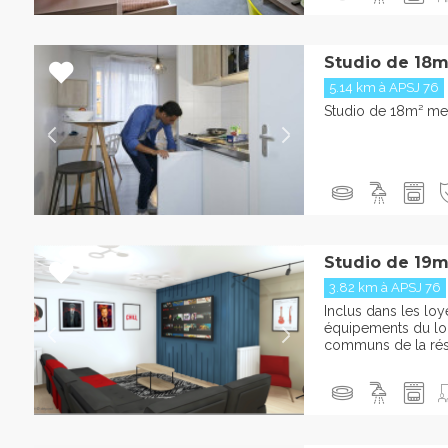
Studio de 18m
5.14 km à APSJ 76
Studio de 18m² me
Studio de 19m
3.82 km à APSJ 76
Inclus dans les loy
équipements du l
communs de la résid