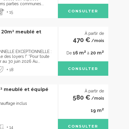
ens parties communes...
CONSULTER
+ 15
à 20m² meublé et
À partir de
470 €
/mois
2
2
NELLE EXCEPTIONNELLE :
16 m
20 m
De
à
e des loyers !* *Pour toute
r au 30 juin 2026 Au...
CONSULTER
+ 18
² meublé et équipé
À partir de
580 €
/mois
chauffage inclus
2
19 m
CONSULTER
+ 14