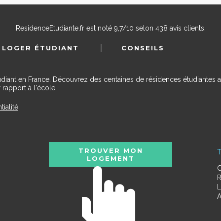
ResidenceEtudiante.fr
est noté
9,7
/
10
selon
438
avis clients.
 LOGER ÉTUDIANT
CONSEILS
udiant en France. Découvrez des centaines de résidences étudiantes a
 rapport à l'école.
tialité
TROUVER MON
T
LOGEMENT
C
R
L
A