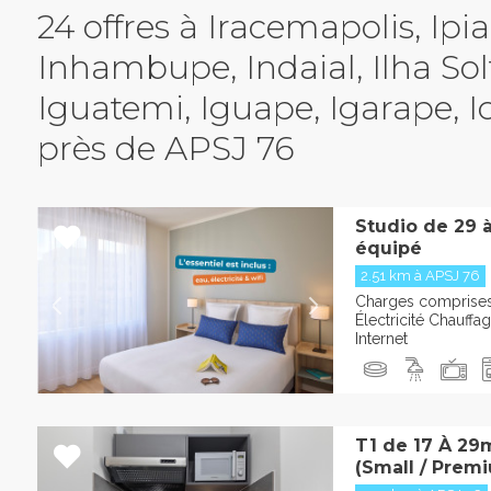
24 offres à Iracemapolis, Ipi
Inhambupe, Indaial, Ilha Solt
Iguatemi, Iguape, Igarape, I
près de APSJ 76
Studio de 29 
équipé
2.51 km à APSJ 76
Charges comprises 
Électricité Chauffa
Internet
T1 de 17 À 29
(Small / Premi