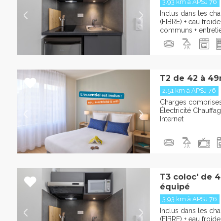
3.93 km à APSJ 76
Inclus dans les char
(FIBRE) + eau froid
communs + entreti
T2 de 42 à 49
2.51 km à APSJ 76
Charges comprises 
Électricité Chauffa
Internet
T3 coloc' de 
équipé
3.93 km à APSJ 76
Inclus dans les char
(FIBRE) + eau froid