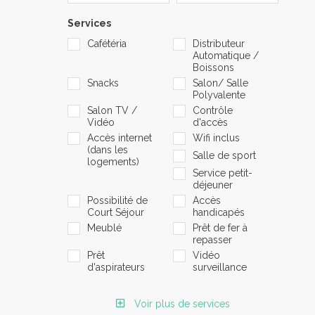
Services
Cafétéria
Distributeur
Automatique /
Boissons
Snacks
Salon/ Salle
Polyvalente
Salon TV /
Contrôle
Vidéo
d'accès
Accès internet
Wifi inclus
(dans les
Salle de sport
logements)
Service petit-
déjeuner
Possibilité de
Accès
Court Séjour
handicapés
Meublé
Prêt de fer à
repasser
Prêt
Vidéo
d'aspirateurs
surveillance
Voir plus de services