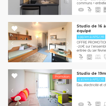
communs + entreti
Studio de 16 
équipé
1.99 km à APSJ 76
OFFRE PROMOTION
-20€ sur l'ensembl
entrée du 1er févrie
Studio de 19m
4.41 km à APSJ 76
Eau, électricité et 