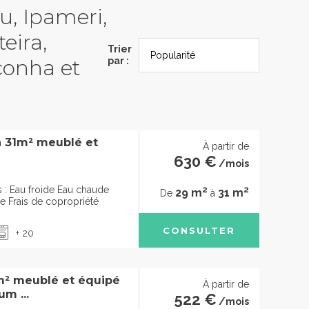
au, Ipameri,
eira,
Trier
conha et
par :
à 31m² meublé et
À partir de
630 €
/mois
2
2
: Eau froide Eau chaude
29 m
31 m
De
à
ge Frais de copropriété
CONSULTER
+ 20
m² meublé et équipé
À partir de
um ...
522 €
/mois