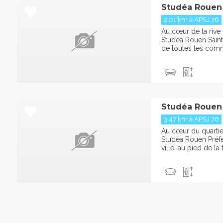
Studéa Rouen 
2.01 km à APSJ 76
Au cœur de la rive
Studéa Rouen Saint
de toutes les comm
Studéa Rouen 
3.47 km à APSJ 76
Au cœur du quartier
Studéa Rouen Préfe
ville, au pied de la 