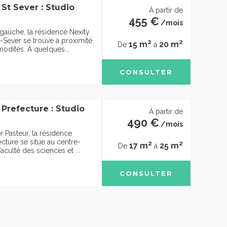
St Sever : Studio
À partir de
455 €
/mois
 gauche, la résidence Nexity
-Sever se trouve à proximité
2
2
15 m
20 m
De
à
odités. À quelques...
CONSULTER
Prefecture : Studio
À partir de
490 €
/mois
 Pasteur, la résidence
cture se situe au centre-
2
2
17 m
25 m
De
à
faculté des sciences et ...
CONSULTER