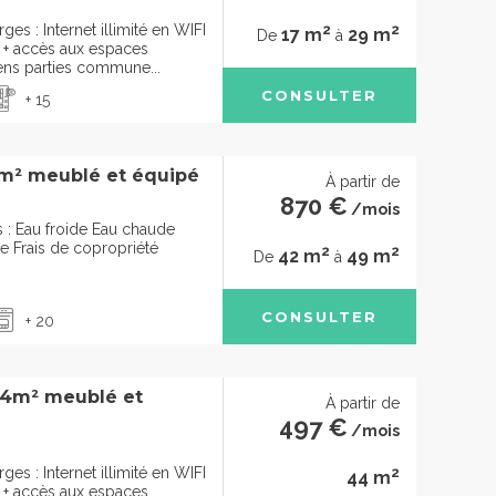
2
2
ges : Internet illimité en WIFI
17 m
29 m
De
à
e + accès aux espaces
ens parties commune...
CONSULTER
+ 15
m² meublé et équipé
À partir de
870 €
/mois
: Eau froide Eau chaude
ge Frais de copropriété
2
2
42 m
49 m
De
à
CONSULTER
+ 20
44m² meublé et
À partir de
497 €
/mois
2
ges : Internet illimité en WIFI
44 m
e + accès aux espaces