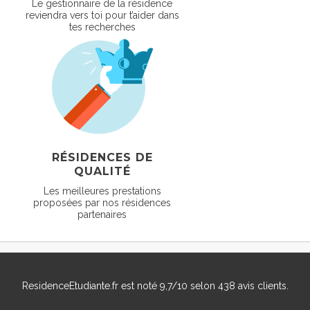
Le gestionnaire de la résidence
reviendra vers toi pour t’aider dans
tes recherches
RÉSIDENCES DE
QUALITÉ
Les meilleures prestations
proposées par nos résidences
partenaires
ResidenceEtudiante.fr
est noté
9,7
/
10
selon
438
avis clients.