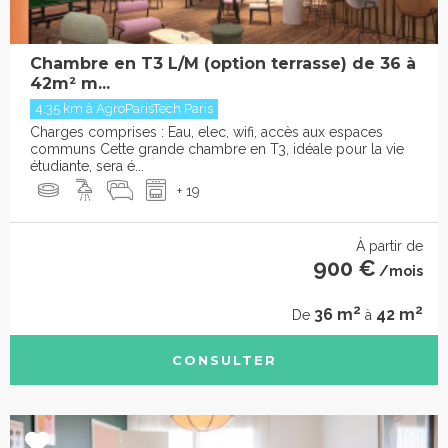
Chambre en T3 L/M (option terrasse) de 36 à
42m² m...
4.35 km à AgroParisTech Paris
Charges comprises : Eau, elec, wifi, accès aux espaces
communs Cette grande chambre en T3, idéale pour la vie
étudiante, sera é...
+ 19
À partir de
900 €
/mois
2
2
36 m
42 m
De
à
CONSULTER