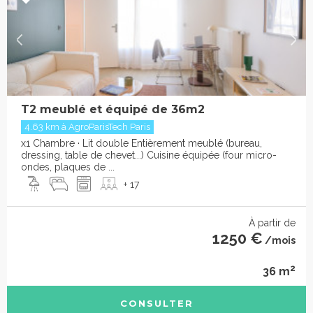
T2 meublé et équipé de 36m2
4.63 km à AgroParisTech Paris
x1 Chambre · Lit double Entièrement meublé (bureau,
dressing, table de chevet...) Cuisine équipée (four micro-
ondes, plaques de ...
+ 17
À partir de
1250 €
/mois
2
36 m
CONSULTER