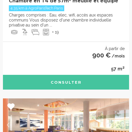
Chambre en T4 de 57m² meublé et équipé
4.35 km à AgroParisTech Paris
Charges comprises : Eau, elec, wifi, accès aux espaces
communs Vous disposez d'une chambre individuelle
privative au sein d'un ...
+ 19
À partir de
900 €
/mois
2
57 m
CONSULTER