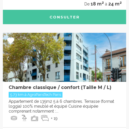
2
2
18 m
24 m
De
à
CONSULTER
Chambre classique / confort (Taille M / L)
5.73 km à AgroParisTech Paris
Appartement de 135m2 5 à 6 chambres. Terrasse (format
loggia) 100% meublé et équipé Cuisine équipée
comprenant notamment :...
+ 19