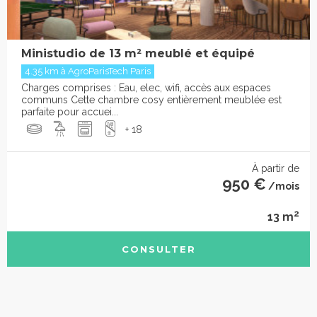
Ministudio de 13 m² meublé et équipé
4.35 km à AgroParisTech Paris
Charges comprises : Eau, elec, wifi, accès aux espaces
communs Cette chambre cosy entièrement meublée est
parfaite pour accuei...
+ 18
À partir de
950 €
/mois
2
13 m
CONSULTER