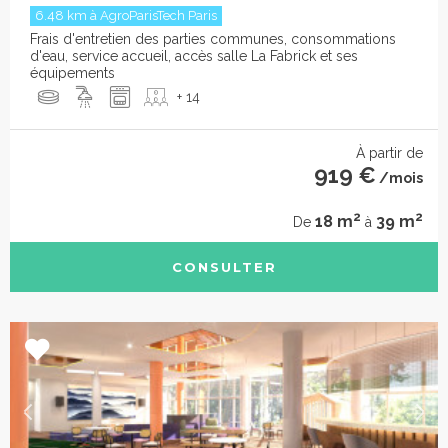
6.48 km à AgroParisTech Paris
Frais d'entretien des parties communes, consommations
d'eau, service accueil, accès salle La Fabrick et ses
équipements
+ 14
À partir de
919 €
/mois
2
2
18 m
39 m
De
à
CONSULTER