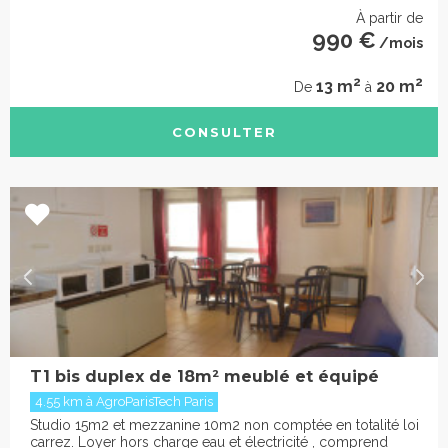
À partir de
990 €
/mois
2
2
13 m
20 m
De
à
CONSULTER
T1 bis duplex de 18m² meublé et équipé
4.55 km à AgroParisTech Paris
Studio 15m2 et mezzanine 10m2 non comptée en totalité loi
carrez. Loyer hors charge eau et électricité , comprend