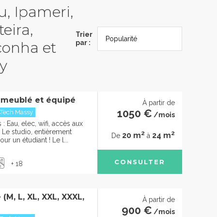
au, Ipameri,
eira,
Trier
conha et
par :
y
 meublé et équipé
À partir de
1050 €
sTech Massy
/mois
 Eau, elec, wifi, accès aux
e studio, entièrement
2
2
20 m
24 m
De
à
ur un étudiant ! Le l...
CONSULTER
+ 18
(M, L, XL, XXL, XXXL,
À partir de
900 €
/mois