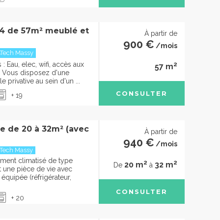
4 de 57m² meublé et
À partir de
900 €
/mois
sTech Massy
2
 Eau, elec, wifi, accès aux
57 m
Vous disposez d'une
 privative au sein d'un ...
CONSULTER
+ 19
ge de 20 à 32m² (avec
À partir de
940 €
/mois
sTech Massy
ment climatisé de type
2
2
20 m
32 m
De
à
 une pièce de vie avec
équipée (réfrigérateur,
CONSULTER
+ 20