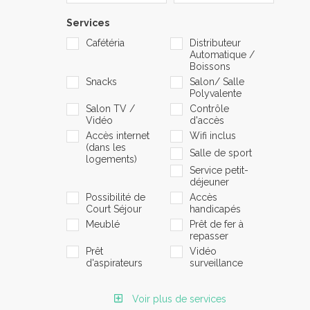
Services
Cafétéria
Distributeur
Automatique /
Boissons
Snacks
Salon/ Salle
Polyvalente
Salon TV /
Contrôle
Vidéo
d'accès
Accès internet
Wifi inclus
(dans les
Salle de sport
logements)
Service petit-
déjeuner
Possibilité de
Accès
Court Séjour
handicapés
Meublé
Prêt de fer à
repasser
Prêt
Vidéo
d'aspirateurs
surveillance
Voir plus de services