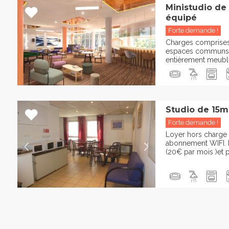
Ministudio de
équipé
Forte demande !
Charges comprises :
espaces communs 
entièrement meublée
Studio de 15m
Forte demande !
Loyer hors charge 
abonnement WIFI. P
(20€ par mois )et pa