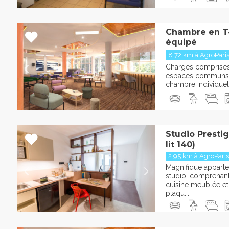
Chambre en T
équipé
8.72 km à AgroPari
Charges comprises :
espaces communs 
chambre individuelle
Studio Presti
lit 140)
2.95 km à AgroPari
Magnifique apparte
studio, comprenant
cuisine meublée et 
plaqu...