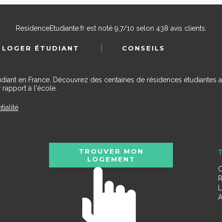
ResidenceEtudiante.fr
est noté
9,7
/
10
selon
438
avis clients.
 LOGER ÉTUDIANT
CONSEILS
udiant en France. Découvrez des centaines de résidences étudiantes a
 rapport à l'école.
tialité
TROUVER MON
T
LOGEMENT
C
R
L
A