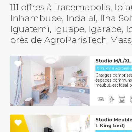
111 offres à Iracemapolis, Ipi
Inhambupe, Indaial, Ilha Solt
Iguatemi, Iguape, Igarape, I
près de AgroParisTech Mass
Studio M/L/XL
8.72 km à AgroPari
Charges comprises :
espaces communs L
meublé, est idéal po
Studio Meublé 
L King bed)