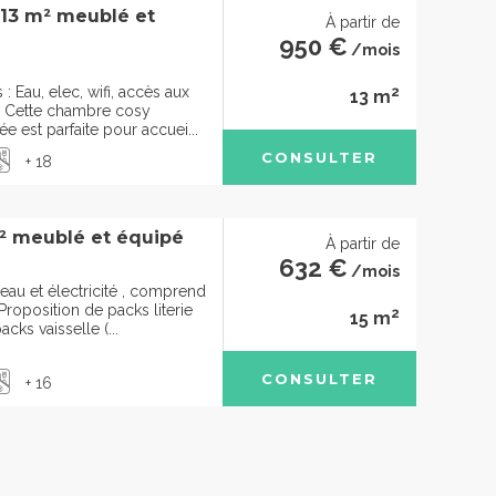
 13 m² meublé et
À partir de
950 €
/mois
2
 Eau, elec, wifi, accès aux
13 m
Cette chambre cosy
 est parfaite pour accuei...
CONSULTER
+ 18
² meublé et équipé
À partir de
632 €
/mois
eau et électricité , comprend
roposition de packs literie
2
15 m
cks vaisselle (...
CONSULTER
+ 16