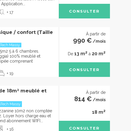
pplication...
CONSULTER
+ 17
que / confort (Taille
À partir de
990 €
/mois
sTech Massy
5m2 5 à 6 chambres.
2
2
13 m
20 m
De
à
oggia) 100% meublé et
uipée comprenant
CONSULTER
+ 19
 de 18m² meublé et
À partir de
814 €
/mois
sTech Massy
2
ezzanine 10m2 non comptée
18 m
rez. Loyer hors charge eau et
rend abonnement WIFI...
CONSULTER
+ 16