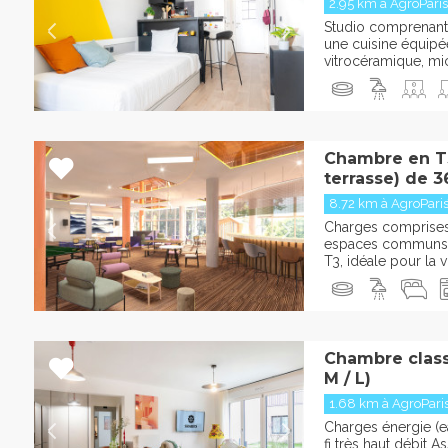
2.95 km à AgroPari
Studio comprenant 
une cuisine équipée
vitrocéramique, mi
Chambre en T3
terrasse) de 3
8.72 km à AgroPari
Charges comprises :
espaces communs 
T3, idéale pour la vi
Chambre classi
M / L)
1.68 km à AgroPari
Charges énergie (ea
fi très haut débit 