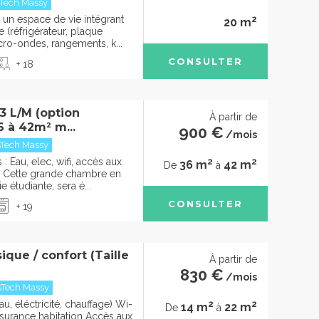
sTech Massy
2
un espace de vie intégrant
20 m
 (réfrigérateur, plaque
cro-ondes, rangements, k...
CONSULTER
+ 18
 L/M (option
À partir de
6 à 42m² m...
900 €
/mois
sTech Massy
2
2
 Eau, elec, wifi, accès aux
36 m
42 m
De
à
Cette grande chambre en
e étudiante, sera é...
CONSULTER
+ 19
que / confort (Taille
À partir de
830 €
/mois
sTech Massy
2
2
u, éléctricité, chauffage) Wi-
14 m
22 m
De
à
Assurance habitation Accès aux