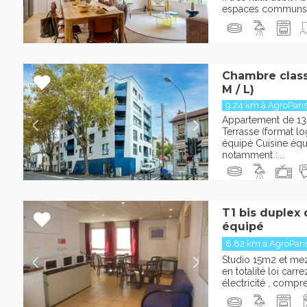
espaces communs A
Chambre classi
M / L)
9.24 km à AgroPari
Appartement de 13
Terrasse (format l
équipé Cuisine éq
notamment :...
T1 bis duplex
équipé
8.82 km à AgroPari
Studio 15m2 et m
en totalité loi car
électricité , comp