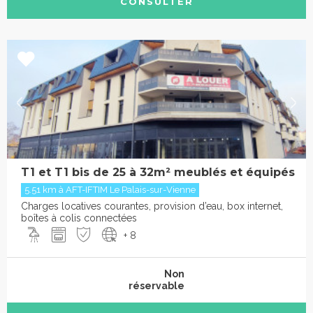
CONSULTER
T1 et T1 bis de 25 à 32m² meublés et équipés
5.51 km à AFT-IFTIM Le Palais-sur-Vienne
Charges locatives courantes, provision d’eau, box internet,
boîtes à colis connectées
+ 8
Non
réservable