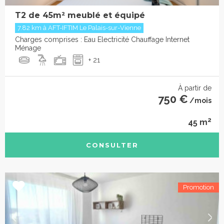
T2 de 45m² meublé et équipé
7.82 km à AFT-IFTIM Le Palais-sur-Vienne
Charges comprises : Eau Electricité Chauffage Internet
Ménage
+ 21
À partir de
750 €
/mois
2
45 m
CONSULTER