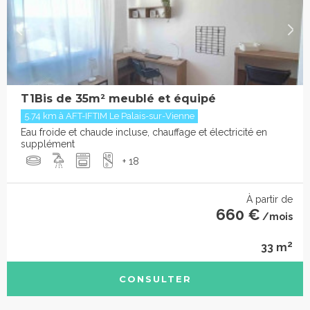
T1Bis de 35m² meublé et équipé
5.74 km à AFT-IFTIM Le Palais-sur-Vienne
Eau froide et chaude incluse, chauffage et électricité en
supplément
+ 18
À partir de
660 €
/mois
2
33 m
CONSULTER