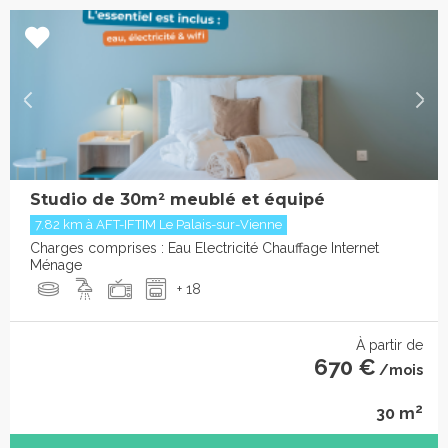
Studio de 30m² meublé et équipé
7.82 km à AFT-IFTIM Le Palais-sur-Vienne
Charges comprises : Eau Electricité Chauffage Internet
Ménage
+ 18
À partir de
670 €
/mois
2
30 m