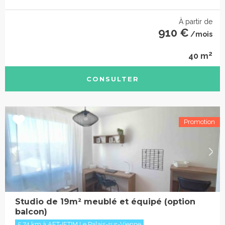
À partir de
910 €
/mois
2
40 m
CONSULTER
Studio de 19m² meublé et équipé (option
balcon)
5.74 km à AFT-IFTIM Le Palais-sur-Vienne