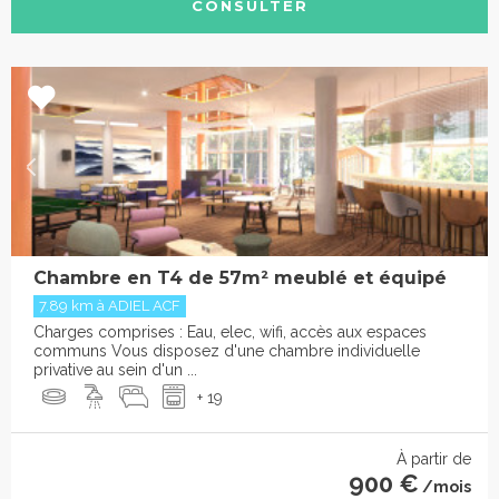
CONSULTER
Chambre en T4 de 57m² meublé et équipé
7.89 km à ADIEL ACF
Charges comprises : Eau, elec, wifi, accès aux espaces
communs Vous disposez d'une chambre individuelle
privative au sein d'un ...
+ 19
À partir de
900 €
/mois