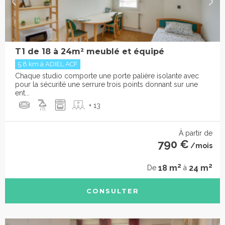
T1 de 18 à 24m² meublé et équipé
5.8 km à ADIEL ACF
Chaque studio comporte une porte palière isolante avec
pour la sécurité une serrure trois points donnant sur une
ent...
+ 13
À partir de
790 €
/mois
2
2
18 m
24 m
De
à
CONSULTER