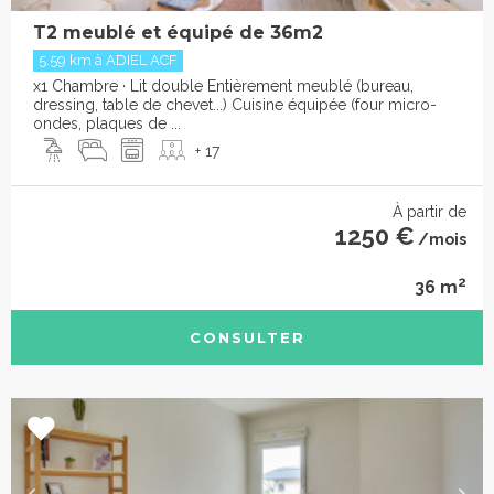
T2 meublé et équipé de 36m2
5.59 km à ADIEL ACF
x1 Chambre · Lit double Entièrement meublé (bureau,
dressing, table de chevet...) Cuisine équipée (four micro-
ondes, plaques de ...
+ 17
À partir de
1250 €
/mois
2
36 m
CONSULTER