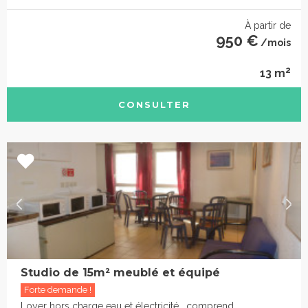
À partir de
950 €
/mois
2
13 m
CONSULTER
Studio de 15m² meublé et équipé
Forte demande !
Loyer hors charge eau et électricité , comprend