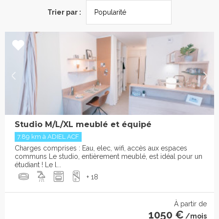
Trier par :
Studio M/L/XL meublé et équipé
7.89 km à ADIEL ACF
Charges comprises : Eau, elec, wifi, accès aux espaces
communs Le studio, entièrement meublé, est idéal pour un
étudiant ! Le l...
+ 18
À partir de
1050 €
/mois