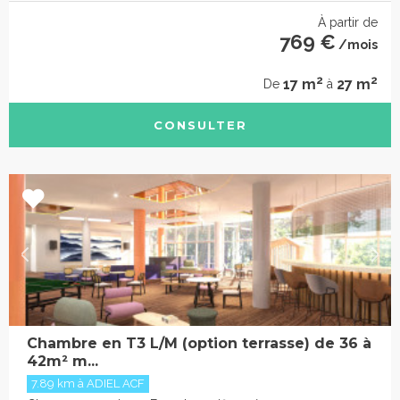
À partir de
769 €
/mois
2
2
17 m
27 m
De
à
CONSULTER
Chambre en T3 L/M (option terrasse) de 36 à
42m² m...
7.89 km à ADIEL ACF