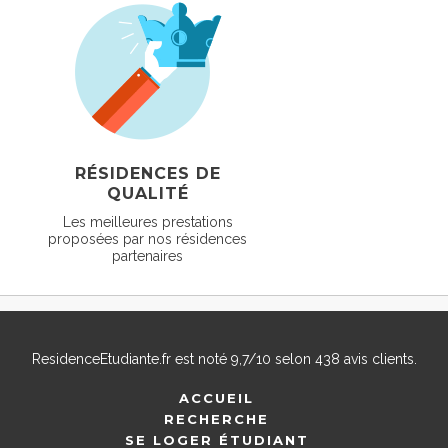
RÉSIDENCES DE
QUALITÉ
Les meilleures prestations
proposées par nos résidences
partenaires
ResidenceEtudiante.fr
est noté
9,7
/
10
selon
438
avis clients.
ACCUEIL
RECHERCHE
SE LOGER ÉTUDIANT