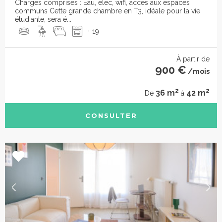
Charges comprises : Eau, elec, wifi, accès aux espaces
communs Cette grande chambre en T3, idéale pour la vie
étudiante, sera é...
+ 19
À partir de
900 €
/mois
2
2
36 m
42 m
De
à
CONSULTER