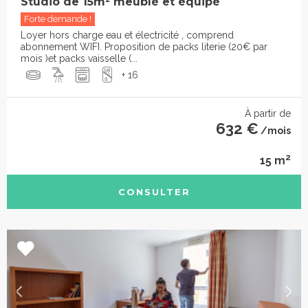
Studio de 15m² meublé et équipé
Forte demande !
Loyer hors charge eau et électricité , comprend
abonnement WIFI. Proposition de packs literie (20€ par
mois )et packs vaisselle (...
+ 16
À partir de
632 €
/mois
2
15 m
CONSULTER