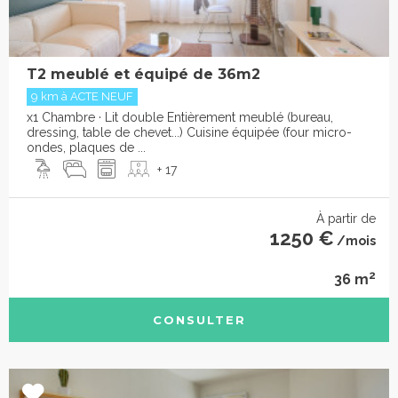
T2 meublé et équipé de 36m2
9 km à ACTE NEUF
x1 Chambre · Lit double Entièrement meublé (bureau,
dressing, table de chevet...) Cuisine équipée (four micro-
ondes, plaques de ...
+ 17
À partir de
1250 €
/mois
2
36 m
CONSULTER