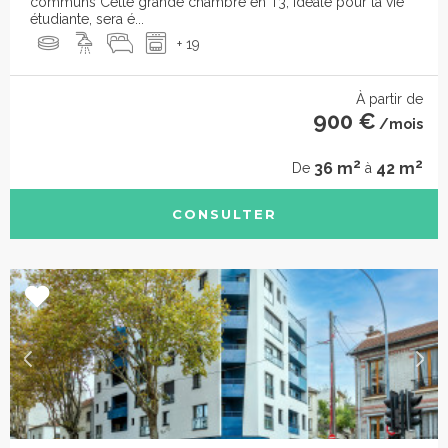
communs Cette grande chambre en T3, idéale pour la vie
étudiante, sera é...
+ 19
À partir de
900 €
/mois
2
2
36 m
42 m
De
à
CONSULTER