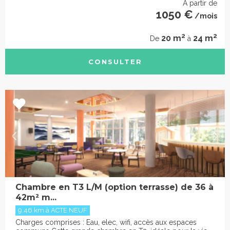
À partir de
1050 €
/mois
2
2
20 m
24 m
De
à
CONSULTER
Chambre en T3 L/M (option terrasse) de 36 à
42m² m...
9.46 km à ACTE NEUF
Charges comprises : Eau, elec, wifi, accès aux espaces