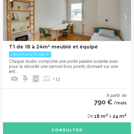
T1 de 18 à 24m² meublé et équipé
1.81 km à ACTE NEUF
Chaque studio comporte une porte palière isolante avec
pour la sécurité une serrure trois points donnant sur une
ent...
+ 13
À partir de
790 €
/mois
2
2
18 m
24 m
De
à
CONSULTER