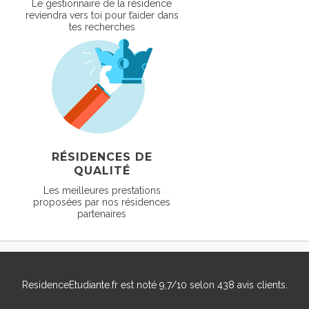
Le gestionnaire de la résidence
reviendra vers toi pour t’aider dans
tes recherches
RÉSIDENCES DE
QUALITÉ
Les meilleures prestations
proposées par nos résidences
partenaires
ResidenceEtudiante.fr
est noté
9,7
/
10
selon
438
avis clients.