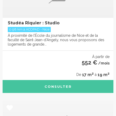
Studéa Riquier : Studio
0.98 km à ACOPAD - Nice
À proximité de l’École du journalisme de Nice et de la
faculté de Saint-Jean-d’Angely, nous vous proposons des
logements de grande...
À partir de
552 €
/mois
2
2
17 m
19 m
De
à
CONSULTER