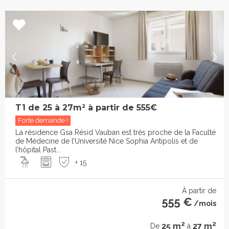
T1 de 25 à 27m² à partir de 555€
Forte demande !
La résidence Gsa Résid Vauban est très proche de la Faculté
de Médecine de l’Université Nice Sophia Antipolis et de
l’hôpital Past...
+ 15
À partir de
555 €
/mois
2
2
25 m
27 m
De
à