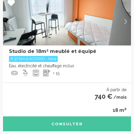
Studio de 18m² meublé et équipé
6.37 km à ACOPAD - Nice
Eau, électricité et chauffage inclus
+ 15
À partir de
740 €
/mois
2
18 m
CONSULTER