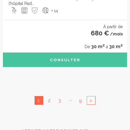
l’hôpital Past...
+ 14
À partir de
680 €
/mois
2
2
30 m
30 m
De
à
CONSULTER
...
1
2
3
9
>