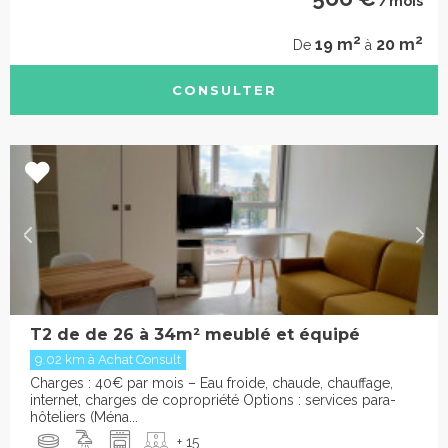
/mois
2
2
19 m
20 m
De
à
CONSULTER
T2 de de 26 à 34m² meublé et équipé
9.02 km à Achat Consult
Charges : 40€ par mois – Eau froide, chaude, chauffage,
internet, charges de copropriété Options : services para-
hôteliers (Ména...
+ 15