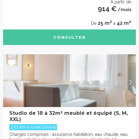
À partir de
914 €
/mois
2
2
25 m
42 m
De
à
CONSULTER
Studio de 18 à 32m² meublé et équipé (S, M,
XXL)
3.81 km à Achat Consult
Charges comprises : assurance habitation, eau chaude, eau