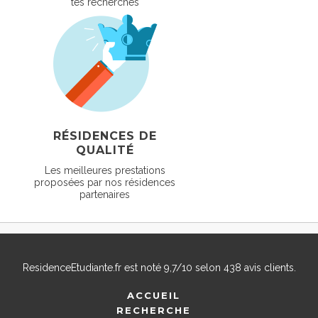
tes recherches
RÉSIDENCES DE
QUALITÉ
Les meilleures prestations
proposées par nos résidences
partenaires
ResidenceEtudiante.fr
est noté
9,7
/
10
selon
438
avis clients.
ACCUEIL
RECHERCHE