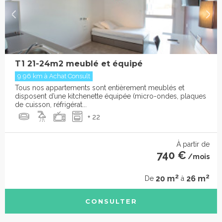
T1 21-24m2 meublé et équipé
9.96 km à Achat Consult
Tous nos appartements sont entièrement meublés et
disposent d’une kitchenette équipée (micro-ondes, plaques
de cuisson, réfrigérat...
+ 22
À partir de
740 €
/mois
2
2
20 m
26 m
De
à
CONSULTER