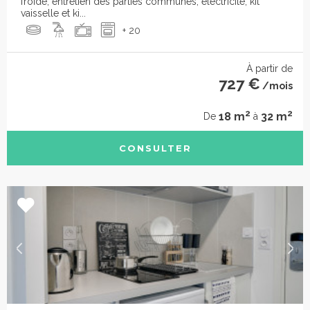
froide, entretien des parties communes, électricité, kit
vaisselle et ki...
+ 20
À partir de
727 €
/mois
2
2
18 m
32 m
De
à
CONSULTER