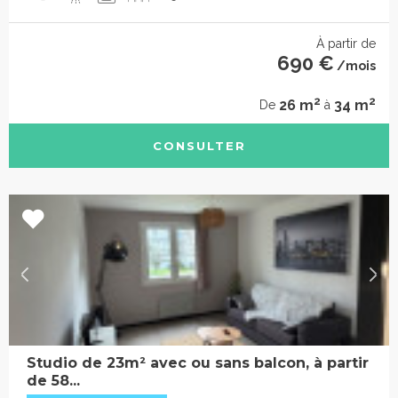
À partir de
690 €
/mois
2
2
26 m
34 m
De
à
CONSULTER
Studio de 23m² avec ou sans balcon, à partir
de 58...