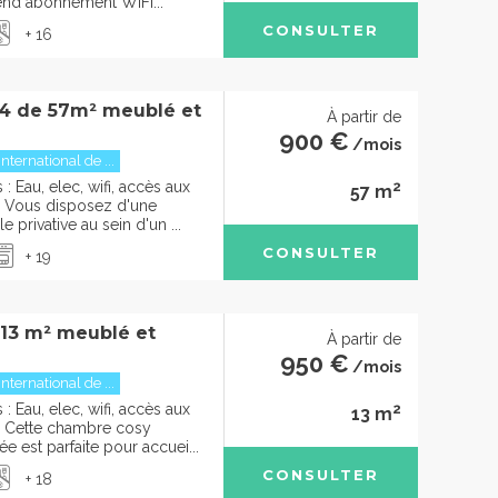
rend abonnement WIFI...
CONSULTER
+ 16
4 de 57m² meublé et
À partir de
900 €
/mois
international de ...
2
 Eau, elec, wifi, accès aux
57 m
Vous disposez d'une
 privative au sein d'un ...
CONSULTER
+ 19
 13 m² meublé et
À partir de
950 €
/mois
international de ...
2
 Eau, elec, wifi, accès aux
13 m
Cette chambre cosy
 est parfaite pour accuei...
CONSULTER
+ 18