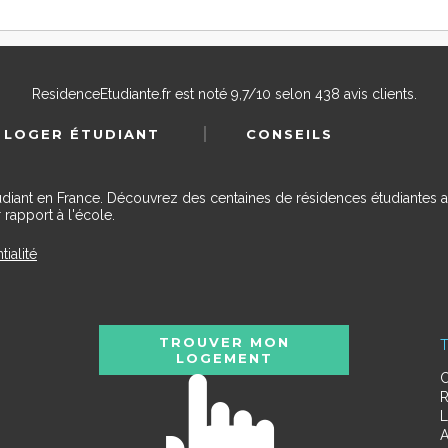
ResidenceEtudiante.fr
est noté
9,7
/
10
selon
438
avis clients.
 LOGER ÉTUDIANT
CONSEILS
udiant en France. Découvrez des centaines de résidences étudiantes a
 rapport à l'école.
tialité
TROUVER MON
T
LOGEMENT
C
R
L
A