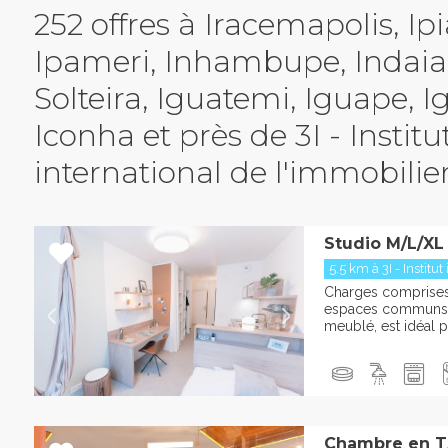
252 offres à Iracemapolis, Ipi
Ipameri, Inhambupe, Indaial
Solteira, Iguatemi, Iguape, I
Iconha et près de 3I - Institu
international de l'immobilie
Studio M/L/XL
5.5 km à 3I - Institut 
Charges comprises :
espaces communs L
meublé, est idéal po
Chambre en T3