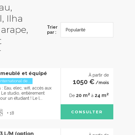
au,
, Ilha
garape,
Trier
par :
t
r
 meublé et équipé
À partir de
1050 €
international de ...
/mois
 Eau, elec, wifi, accès aux
e studio, entièrement
2
2
20 m
24 m
De
à
ur un étudiant ! Le l...
CONSULTER
+ 18
 L/M (option