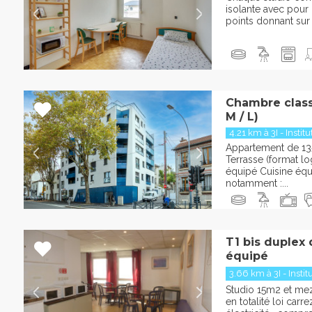
isolante avec pour 
points donnant sur 
Chambre classi
M / L)
4.21 km à 3I - Institu
Appartement de 13
Terrasse (format l
équipé Cuisine éq
notamment :...
T1 bis duplex
équipé
3.66 km à 3I - Institu
Studio 15m2 et m
en totalité loi car