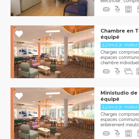
électricité , comp
Chambre en T
équipé
5.5 km à 3I - Institut 
Charges comprises :
espaces communs 
chambre individuelle
Ministudio de
équipé
5.5 km à 3I - Institut 
Charges comprises :
espaces communs 
entièrement meublée