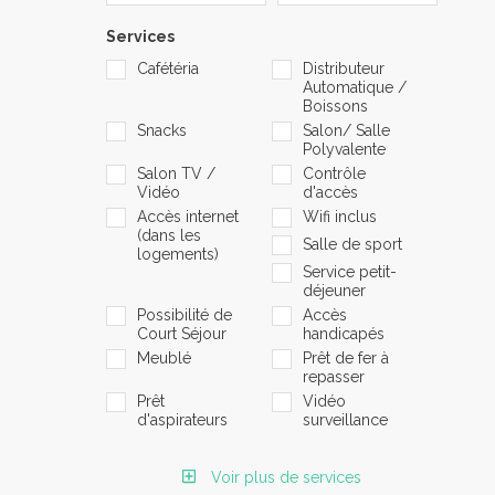
Services
Cafétéria
Distributeur
Automatique /
Boissons
Snacks
Salon/ Salle
Polyvalente
Salon TV /
Contrôle
Vidéo
d'accès
Accès internet
Wifi inclus
(dans les
Salle de sport
logements)
Service petit-
déjeuner
Possibilité de
Accès
Court Séjour
handicapés
Meublé
Prêt de fer à
repasser
Prêt
Vidéo
d'aspirateurs
surveillance
Voir plus de services