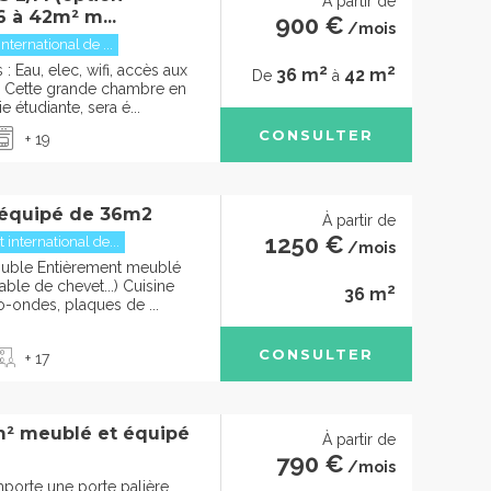
À partir de
6 à 42m² m...
900 €
/mois
international de ...
2
2
 Eau, elec, wifi, accès aux
36 m
42 m
De
à
Cette grande chambre en
e étudiante, sera é...
CONSULTER
+ 19
 équipé de 36m2
À partir de
1250 €
t international de...
/mois
ouble Entièrement meublé
able de chevet...) Cuisine
2
36 m
o-ondes, plaques de ...
CONSULTER
+ 17
m² meublé et équipé
À partir de
790 €
/mois
porte une porte palière