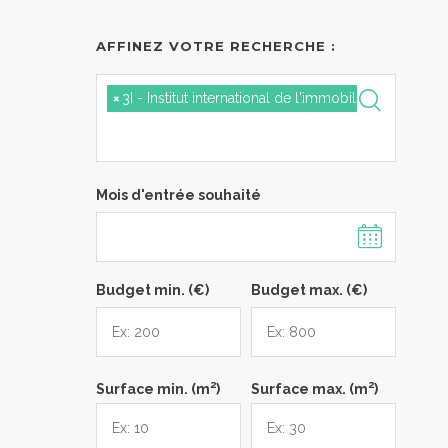
AFFINEZ VOTRE RECHERCHE :
×
3I - Institut international de l'immobilier
Mois d'entrée souhaité
Budget min. (€)
Budget max. (€)
2
2
Surface min. (m
)
Surface max. (m
)