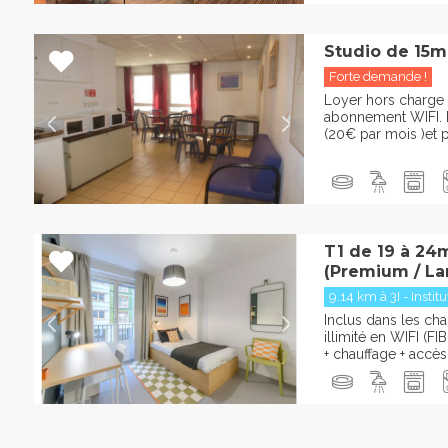
Studio de 15m
Forte demande !
Loyer hors charge 
abonnement WIFI. P
(20€ par mois )et pa
T1 de 19 à 24
(Premium / La
9.14 km à 3I - Institu
Inclus dans les char
illimité en WIFI (FI
+ chauffage + accès