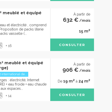
² meublé et équipé
À partir de
632 €
/mois
eau et électricité , comprend
roposition de packs literie
2
15 m
cks vaisselle (...
CONSULTER
+ 16
m² meublé et équipé
À partir de
rge)
906 €
/mois
t international de...
2
2
ges : électricité, Internet
19 m
24 m
De
à
BRE) + eau froide + eau chaude
 aux espaces...
CONSULTER
+ 14