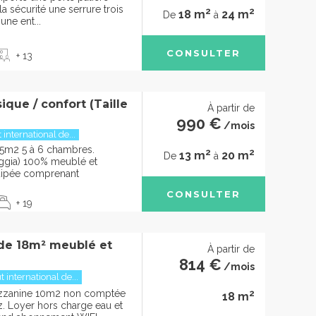
la sécurité une serrure trois
2
2
18 m
24 m
De
à
une ent...
CONSULTER
+ 13
que / confort (Taille
À partir de
990 €
/mois
t international de...
5m2 5 à 6 chambres.
2
2
13 m
20 m
De
à
oggia) 100% meublé et
uipée comprenant
CONSULTER
+ 19
 de 18m² meublé et
À partir de
814 €
/mois
t international de...
2
ezzanine 10m2 non comptée
18 m
rez. Loyer hors charge eau et