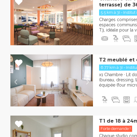
terrasse) de 3
5.5 km à 3I - Institut 
Charges comprises :
espaces communs 
T3, idéale pour la vi
T2 meublé et
6.77 km à 3I - Institu
x1 Chambre · Lit d
(bureau, dressing, t
équipée (four micr
T1 de 18 à 24
Forte demande !
Chaque studio com