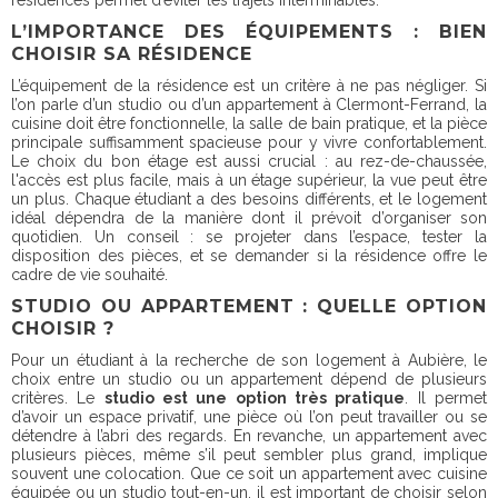
L’IMPORTANCE DES ÉQUIPEMENTS : BIEN
CHOISIR SA RÉSIDENCE
L’équipement de la résidence est un critère à ne pas négliger. Si
l’on parle d’un studio ou d’un appartement à Clermont-Ferrand, la
cuisine doit être fonctionnelle, la salle de bain pratique, et la pièce
principale suffisamment spacieuse pour y vivre confortablement.
Le choix du bon étage est aussi crucial : au rez-de-chaussée,
l'accès est plus facile, mais à un étage supérieur, la vue peut être
un plus. Chaque étudiant a des besoins différents, et le logement
idéal dépendra de la manière dont il prévoit d’organiser son
quotidien. Un conseil : se projeter dans l’espace, tester la
disposition des pièces, et se demander si la résidence offre le
cadre de vie souhaité.
STUDIO OU APPARTEMENT : QUELLE OPTION
CHOISIR ?
Pour un étudiant à la recherche de son logement à Aubière, le
choix entre un studio ou un appartement dépend de plusieurs
critères. Le
studio est une option très pratique
. Il permet
d’avoir un espace privatif, une pièce où l’on peut travailler ou se
détendre à l’abri des regards. En revanche, un appartement avec
plusieurs pièces, même s’il peut sembler plus grand, implique
souvent une colocation. Que ce soit un appartement avec cuisine
équipée ou un studio tout-en-un, il est important de choisir selon