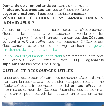
Demande de virement anticipé
avant visite physique
Photos professionnelles
sans vue extérieure vérifiable
Loyer anormalement bas
pour la surface annoncée
RÉSIDENCE ÉTUDIANTE VS APPARTEMENTS
INDIVIDUELS ?
Aubière propose deux principales solutions d'hébergement
étudiant : les logements en résidence universitaire et les
logements privés (studio et campus).
Le campus des Cézeaux
concentre 70% de l'offre
avec des résidences CROUS et des
établissements partenaires comme AgroParisTech qui
gèrent
directement des logements sur site
.
Un
nouveau projet immobilier étudiant
vient renforcer l'offre près
du campus des Cézeaux avec
223 logements
supplémentaires
prévus pour 2025.
OUTILS ET RESSOURCES UTILES
La période idéale pour démarrer ses recherches s'étend d'avril à
mai, avant la ruée estivale. Les plateformes spécialisées comme
résidenceétudiante.fr permettent de
filtrer les offres
par
proximité du campus des Cézeaux. Paramétrez des alertes email
quotidiennes pour recevoir les nouvelles annonces en temps
réel.