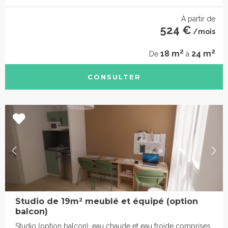
À partir de
524 €
/mois
2
2
18 m
24 m
De
à
CONSULTER
Studio de 19m² meublé et équipé (option
balcon)
Studio (option balcon), eau chaude et eau froide comprises,