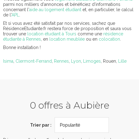
parmi nos milliers d'annonces et bénéficiez d'informations
concernant l'
aide au logement étudiant
et, en particulier, le calcul
de l'
APL
.
Et si vous avez été satisfait par nos services, sachez que
RésidenceEtudiante.fr restera force de proposition et saura vous
trouver une
location étudiant à Tours
comme une
résidence
étudiante à Rennes
, en
location meublée
ou en
colocation
.
Bonne installation !
Isima
,
Clermont-Ferrand
,
Rennes
,
Lyon
,
Limoges
, Rouen,
Lille
0 offres à Aubière
Trier par :