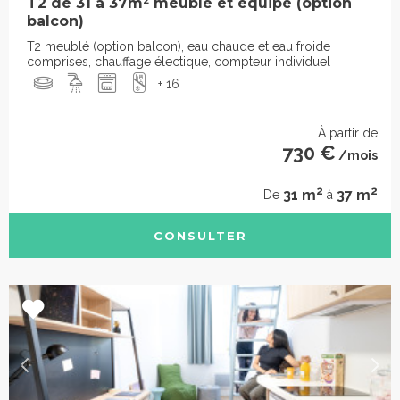
T2 de 31 à 37m² meublé et équipé (option
balcon)
T2 meublé (option balcon), eau chaude et eau froide
comprises, chauffage électique, compteur individuel
+ 16
À partir de
730 €
/mois
2
2
31 m
37 m
De
à
CONSULTER