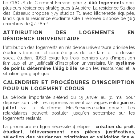
Le CROUS de Clermont-Ferrand gère
4 000 logements
dont
plusieurs résidences stratégiques à Aubière. La résidence Studios
des Cézeaux propose 375 studios T1 avec kitchenette équipée,
tandis que la résidence étudiante Cité 1 rénovée dispose de 363
chambres de 9 à 18m².
ATTRIBUTION DES LOGEMENTS EN
RÉSIDENCE UNIVERSITAIRE
L'attribution des logements en résidence universitaure priorise les
étudiants boursiers et ceux éloignés de leur famille. Le dossier
social étudiant (DSE) exige les trois derniers avis d'imposition
familiaux et un justificatif d'inscription universitaire. Un
système
de points détermine l'éligibilité
selon les ressources et la
situation géographique.
CALENDRIER ET PROCÉDURES D'INSCRIPTION
POUR UN LOGEMENT CROUS
La période importante s'étend du 15 janvier au 31 mai pour
déposer son DSE. Les réponses arrivent par vagues entre
juin et
juillet
via la plateforme MesServices.etudiant.gouv.fr. Les
retardataires peuvent postuler jusqu'en septembre sur les
logements restants.
La procédure en ligne nécessite 4 étapes :
création du profil
étudiant, téléversement des pièces justificatives,
sélection des résidences prioritaires et validation finale
.