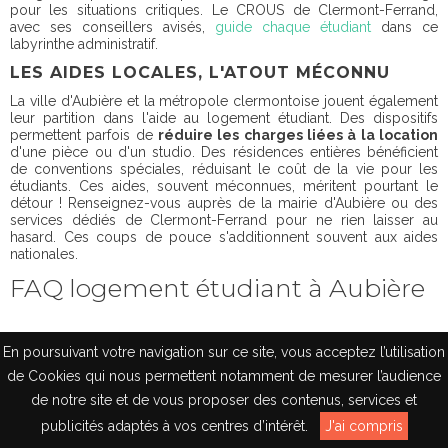
pour les situations critiques. Le CROUS de Clermont-Ferrand,
avec ses conseillers avisés,
guide chaque étudiant
dans ce
labyrinthe administratif.
LES AIDES LOCALES, L'ATOUT MÉCONNU
La ville d'Aubière et la métropole clermontoise jouent également
leur partition dans l'aide au logement étudiant. Des dispositifs
permettent parfois de
réduire les charges liées à la location
d'une pièce ou d'un studio. Des résidences entières bénéficient
de conventions spéciales, réduisant le coût de la vie pour les
étudiants. Ces aides, souvent méconnues, méritent pourtant le
détour ! Renseignez-vous auprès de la mairie d'Aubière ou des
services dédiés de Clermont-Ferrand pour ne rien laisser au
hasard. Ces coups de pouce s'additionnent souvent aux aides
nationales.
FAQ logement étudiant à Aubière
QUEL TYPE DE LOGEMENT EST DISPONIBLE À
En poursuivant votre navigation sur ce site, vous acceptez l’utilisation
AUBIÈRE POUR LES ÉTUDIANTS ?
de Cookies qui nous permettent notamment de mesurer l’audience
À Aubière, les étudiants ont l’embarras du choix. Le studio meublé
de notre site et de vous proposer des contenus, services et
dans le privé, l’appartement en résidence, ou encore des
EN
logements en colocation.
publicités adaptés à vos centres d’intérêt.
J'ai compris