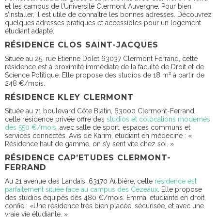
et les campus de l’Université Clermont Auvergne. Pour bien
s’installer, il est utile de connaître les bonnes adresses. Découvrez
quelques adresses pratiques et accessibles pour un logement
étudiant adapté.
RÉSIDENCE CLOS SAINT-JACQUES
Située au 25, rue Etienne Dolet 63037 Clermont Ferrand, cette
résidence est à proximité immédiate de la faculté de Droit et de
Science Politique. Elle propose des studios de 18 m² à partir de
248 €/mois.
RÉSIDENCE KLEY CLERMONT
Située au 71 boulevard Côte Blatin, 63000 Clermont-Ferrand,
cette résidence privée offre des
studios et colocations modernes
dès 550 €/mois
, avec salle de sport, espaces communs et
services connectés.
Avis de Karim, étudiant en médecine : «
Résidence haut de gamme, on s’y sent vite chez soi. »
RÉSIDENCE CAP’ETUDES CLERMONT-
FERRAND
Au 21 avenue des Landais, 63170 Aubière, cette
résidence est
parfaitement située face au campus des Cézeaux
. Elle propose
des studios équipés dès 480 €/mois.
Emma, étudiante en droit,
confie : «Une résidence très bien placée, sécurisée, et avec une
vraie vie étudiante. »